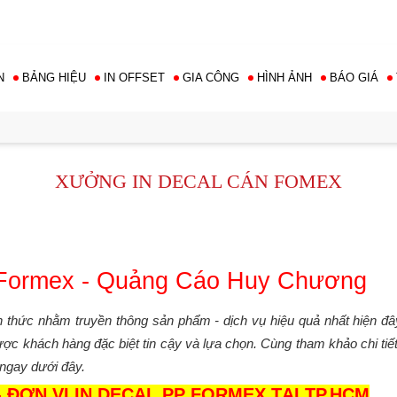
Hotline: 0976 763
N
BẢNG HIỆU
IN OFFSET
GIA CÔNG
HÌNH ẢNH
BÁO GIÁ
XƯỞNG IN DECAL CÁN FOMEX
i Formex - Quảng Cáo Huy Chương
h thức nhằm truyền thông sản phẩm - dịch vụ hiệu quả nhất hiện đâ
c khách hàng đặc biệt tin cậy và lựa chọn. Cùng tham khảo chi tiết
ngay dưới đây.
ĐƠN VỊ IN DECAL PP FORMEX TẠI TP.HCM