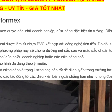
 - UY TÍN - GIÁ TỐT NHẤT
p formex
ex được các chủ doanh nghiệp, cửa hàng đặc biệt tin tưởng. Điều
cal được làm từ nhựa PVC kết hợp với công nghệ tiên tiến. Do đó, s
ng phương pháp này sẽ cho ra đường nét sắc sảo và màu sắc chuẩn tư
 phí của nhiều doanh nghiệp hoặc các cửa hàng nhỏ. 
tạo hình đa dạng theo ý muốn.
ộ cứng cáp và trọng lượng nhẹ nên rất dễ di chuyển trong trường hợp 
c các tác động từ các điều kiện bên ngoài chẳng hạn như: chống đư