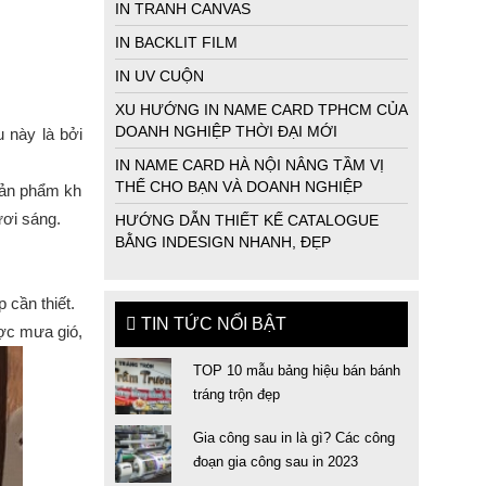
IN TRANH CANVAS
IN BACKLIT FILM
IN UV CUỘN
XU HƯỚNG IN NAME CARD TPHCM CỦA
DOANH NGHIỆP THỜI ĐẠI MỚI
 này là bởi
IN NAME CARD HÀ NỘI NÂNG TẦM VỊ
THẾ CHO BẠN VÀ DOANH NGHIỆP
ản phẩm khi hoàn thiện cứng cáp nhưng lại nhẹ và bền, có khả năng
ơi sáng. 
HƯỚNG DẪN THIẾT KẾ CATALOGUE
BẰNG INDESIGN NHANH, ĐẸP
cần thiết. 
TIN TỨC NỔI BẬT
ợc mưa gió, chống thấm nước, chống chịu được thời tiết khắc nghiệ
TOP 10 mẫu bảng hiệu bán bánh
tráng trộn đẹp
Gia công sau in là gì? Các công
đoạn gia công sau in 2023