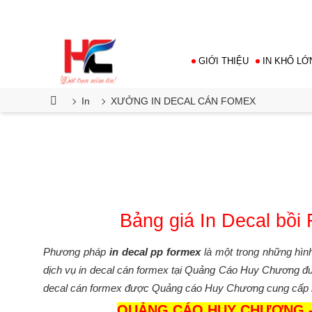
Công ty TNHH TM DV Quảng cáo Huy
Chương
GIỚI THIỆU
IN KHỔ LỚ
In
XƯỞNG IN DECAL CÁN FOMEX
Bảng giá In Decal bồ
Phương pháp
in decal pp formex
là một trong những hìn
dịch vụ in decal cán formex tại Quảng Cáo Huy Chương đượ
decal cán formex được Quảng cáo Huy Chương cung cấp 
QUẢNG CÁO HUY CHƯƠNG - 