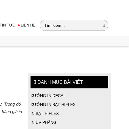
 717 - 0942 785 889
Email: huychuongqc@gmail.com
TIN TỨC
LIÊN HỆ
DANH MỤC BÀI VIẾT
XƯỞNG IN DECAL
y. Trong đó,
XƯỞNG IN BẠT HIFLEX
 bảng giá in
IN BẠT HIFLEX
IN UV PHẲNG