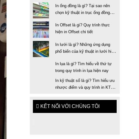
In ống đồng là gì? Tại sao nên
chọn kỹ thuật in trục ống đồng
trong in ấn
In Offset là gì? Quy trình thực
hiện in Offset chi tiết
In lưới là gì? Những ứng dụng
phổ biến của kỹ thuật in lưới hiện
nay
In lụa là gì? Tìm hiểu về thứ tự
trong quy trình in lụa hiện nay
In kỹ thuật số là gì? Tìm hiểu ưu
nhược điểm và quy trình in KTS
chuẩn
KẾT NỐI VỚI CHÚNG TÔI