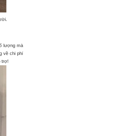
rời.
số lượng mà
 về chi phí
 trợ!