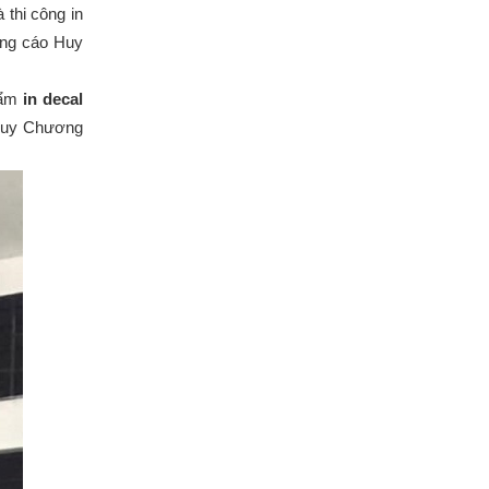
 thi công in
ảng cáo Huy
phẩm
in decal
 Huy Chương