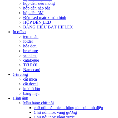
hộp đèn siêu mỏng
hộp đèn nắp bật
hộp đèn 3M
Đèn Led matrix màn hình
HỘP ĐÈN LED
BẢNG HIỆU BẠT HIFLEX
In offset
tem nhãn
folder
hóa đơn
brochure
voucher
catalogue
TỜ RƠI
Namecard
Gia công
cắt mica
cắt decal
in khổ lớn
bảng hiệu
Hình ảnh
Mẫu bảng chữ nổi
chữ nổi mặt mica - hông tôn sơn tinh điện
Chữ nổi inox vàng gương
Chữ nổi inox vàng xước