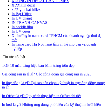
XƯỞNG IN DECAL CÁN FOMEX
Xưởng in decal
xưởng in bạt hiflex
In Bạt Hiflex
In UV phẳng
IN TRANH CANVAS
In backlit film
In UV cuộn
Xu hướng in name card TPHCM của doanh nghiệp thời đại
mới
In name card Hà Nội nâng tầm vị thế cho bạn và doanh
nghiệp
Tin tức nổi bật
TOP 10 mẫu bảng hiệu bán bánh tráng trộn đẹp
Gia công sau in là gì? Các công đoạn gia công sau in 2023
In ống đồng là gì? Tại sao nên chọn kỹ thuật in trục ống đồng trong
in ấn
In Offset là gì? Quy trình thực hiện in Offset chi tiết
In lưới là gì? Những ứng dụng phổ biến của kỹ thuật in lưới hiện