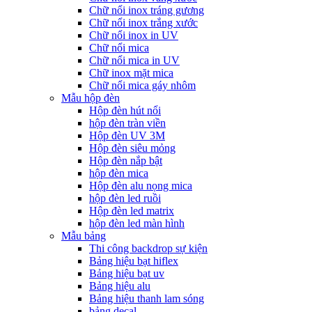
Chữ nổi inox tráng gương
Chữ nổi inox trắng xước
Chữ nổi inox in UV
Chữ nổi mica
Chữ nổi mica in UV
Chữ inox mặt mica
Chữ nổi mica gáy nhôm
Mẫu hộp đèn
Hộp đèn hút nổi
hộp đèn tràn viền
Hộp đèn UV 3M
Hộp đèn siêu mỏng
Hộp đèn nắp bật
hộp đèn mica
Hộp đèn alu nọng mica
hộp đèn led ruồi
Hộp đèn led matrix
hộp đèn led màn hình
Mẫu bảng
Thi công backdrop sự kiện
Bảng hiệu bạt hiflex
Bảng hiệu bạt uv
Bảng hiệu alu
Bảng hiệu thanh lam sóng
bảng decal