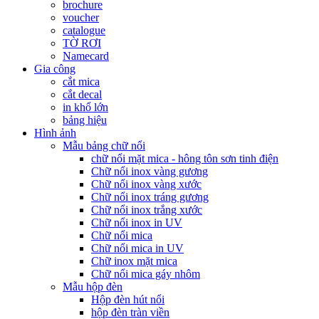
brochure
voucher
catalogue
TỜ RƠI
Namecard
Gia công
cắt mica
cắt decal
in khổ lớn
bảng hiệu
Hình ảnh
Mẫu bảng chữ nổi
chữ nổi mặt mica - hông tôn sơn tinh điện
Chữ nổi inox vàng gương
Chữ nổi inox vàng xước
Chữ nổi inox tráng gương
Chữ nổi inox trắng xước
Chữ nổi inox in UV
Chữ nổi mica
Chữ nổi mica in UV
Chữ inox mặt mica
Chữ nổi mica gáy nhôm
Mẫu hộp đèn
Hộp đèn hút nổi
hộp đèn tràn viền