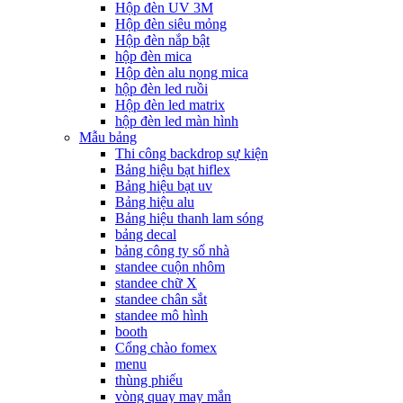
Hộp đèn UV 3M
Hộp đèn siêu mỏng
Hộp đèn nắp bật
hộp đèn mica
Hộp đèn alu nọng mica
hộp đèn led ruồi
Hộp đèn led matrix
hộp đèn led màn hình
Mẫu bảng
Thi công backdrop sự kiện
Bảng hiệu bạt hiflex
Bảng hiệu bạt uv
Bảng hiệu alu
Bảng hiệu thanh lam sóng
bảng decal
bảng công ty số nhà
standee cuộn nhôm
standee chữ X
standee chân sắt
standee mô hình
booth
Cổng chào fomex
menu
thùng phiếu
vòng quay may mắn