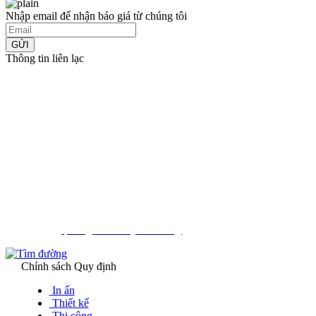
Nhập email để nhận báo giá từ chúng tôi
GỬI
Thông tin liên lạc
CÔNG TY TNHH TM-DV QUẢNG CÁO HUY CHƯƠNG
MST: 0314396793
223 Trường Chinh, Phường Đông Hưng Thuận, Thành Phố
Hồ Chí Minh
0942 785 889 - 0976 763 717
Phone:
Email: huychuongqc@gmail.com -
inanhuychuong@gmail.com
Facebook:
quảng cáo Huy Chương
Chính sách Quy định
In ấn
Thiết kế
Thi công