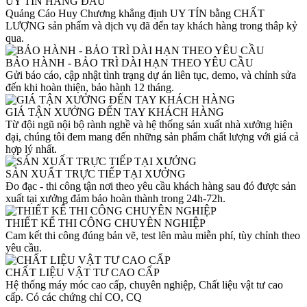
UY TÍN HÀNG ĐẦU
Quảng Cáo Huy Chương khẳng định UY TÍN bằng CHẤT
LƯỢNG sản phẩm và dịch vụ đã đến tay khách hàng trong thâp kỷ
qua.
BẢO HÀNH - BẢO TRÌ DÀI HẠN THEO YÊU CẦU
Gửi báo cáo, cập nhật tình trạng dự án liên tục, demo, và chỉnh sửa
đến khi hoàn thiện, bảo hành 12 tháng.
GIÁ TẬN XƯỞNG ĐẾN TAY KHÁCH HÀNG
Từ đội ngũ nội bộ rành nghề và hệ thống sản xuất nhà xưởng hiện
đại, chúng tôi đem mang đến những sản phẩm chất lượng với giá cả
hợp lý nhất.
SẢN XUẤT TRỰC TIẾP TẠI XƯỞNG
Đo đạc - thi công tận nơi theo yêu cầu khách hàng sau đó được sản
xuất tại xưởng đảm bảo hoàn thành trong 24h-72h.
THIẾT KẾ THI CÔNG CHUYÊN NGHIỆP
Cam kết thi công đúng bản vẽ, test lên màu miễn phí, tùy chỉnh theo
yêu cầu.
CHẤT LIỆU VẬT TƯ CAO CẤP
Hệ thống máy móc cao cấp, chuyên nghiệp, Chất liệu vật tư cao
cấp. Có các chứng chỉ CO, CQ