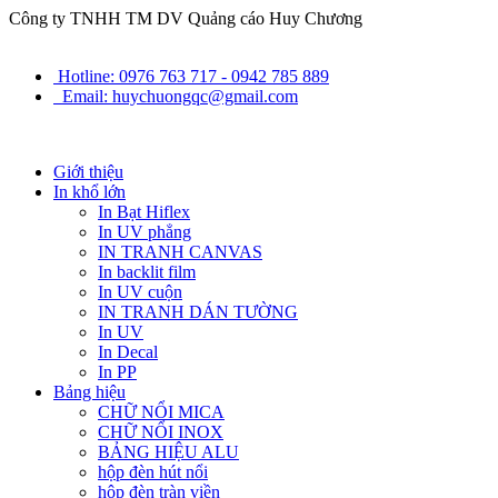
Công ty TNHH TM DV Quảng cáo Huy Chương
Hotline: 0976 763 717 - 0942 785 889
Email: huychuongqc@gmail.com
Giới thiệu
In khổ lớn
In Bạt Hiflex
In UV phẳng
IN TRANH CANVAS
In backlit film
In UV cuộn
IN TRANH DÁN TƯỜNG
In UV
In Decal
In PP
Bảng hiệu
CHỮ NỔI MICA
CHỮ NỔI INOX
BẢNG HIỆU ALU
hộp đèn hút nổi
hộp đèn tràn viền