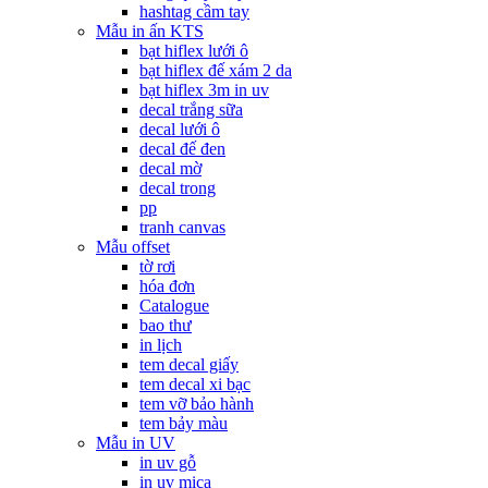
hashtag cầm tay
Mẫu in ấn KTS
bạt hiflex lưới ô
bạt hiflex đế xám 2 da
bạt hiflex 3m in uv
decal trắng sữa
decal lưới ô
decal đế đen
decal mờ
decal trong
pp
tranh canvas
Mẫu offset
tờ rơi
hóa đơn
Catalogue
bao thư
in lịch
tem decal giấy
tem decal xi bạc
tem vỡ bảo hành
tem bảy màu
Mẫu in UV
in uv gỗ
in uv mica