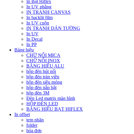
In Bạt Hiflex
In UV phẳng
IN TRANH CANVAS
In backlit film
In UV cuộn
IN TRANH DÁN TƯỜNG
In UV
In Decal
In PP
Bảng hiệu
CHỮ NỔI MICA
CHỮ NỔI INOX
BẢNG HIỆU ALU
hộp đèn hút nổi
hộp đèn tràn viền
hộp đèn siêu mỏng
hộp đèn nắp bật
hộp đèn 3M
Đèn Led matrix màn hình
HỘP ĐÈN LED
BẢNG HIỆU BẠT HIFLEX
In offset
tem nhãn
folder
hóa đơn