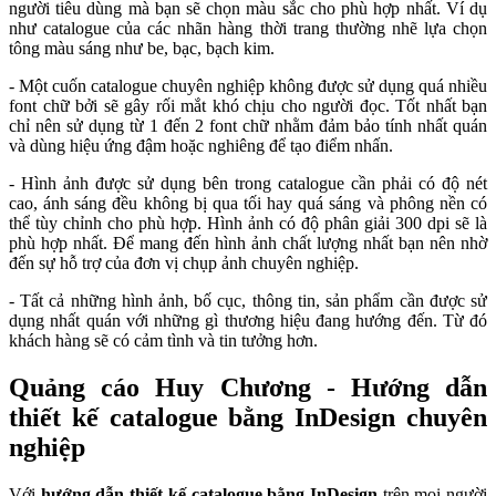
người tiêu dùng mà bạn sẽ chọn màu sắc cho phù hợp nhất. Ví dụ
như catalogue của các nhãn hàng thời trang thường nhẽ lựa chọn
tông màu sáng như be, bạc, bạch kim.
- Một cuốn catalogue chuyên nghiệp không được sử dụng quá nhiều
font chữ bởi sẽ gây rối mắt khó chịu cho người đọc. Tốt nhất bạn
chỉ nên sử dụng từ 1 đến 2 font chữ nhằm đảm bảo tính nhất quán
và dùng hiệu ứng đậm hoặc nghiêng để tạo điểm nhấn.
- Hình ảnh được sử dụng bên trong catalogue cần phải có độ nét
cao, ánh sáng đều không bị qua tối hay quá sáng và phông nền có
thể tùy chỉnh cho phù hợp. Hình ảnh có độ phân giải 300 dpi sẽ là
phù hợp nhất. Để mang đến hình ảnh chất lượng nhất bạn nên nhờ
đến sự hỗ trợ của đơn vị chụp ảnh chuyên nghiệp.
- Tất cả những hình ảnh, bố cục, thông tin, sản phẩm cần được sử
dụng nhất quán với những gì thương hiệu đang hướng đến. Từ đó
khách hàng sẽ có cảm tình và tin tưởng hơn.
Quảng cáo Huy Chương - Hướng dẫn
thiết kế catalogue bằng InDesign chuyên
nghiệp
Với
hướng dẫn thiết kế catalogue bằng InDesign
trên mọi người