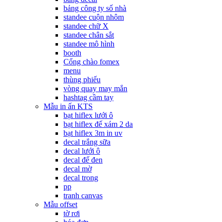
bảng công ty số nhà
standee cuộn nhôm
standee chữ X
standee chân sắt
standee mô hình
booth
Cổng chào fomex
menu
thùng phiếu
vòng quay may mắn
hashtag cầm tay
Mẫu in ấn KTS
bạt hiflex lưới ô
bạt hiflex đế xám 2 da
bạt hiflex 3m in uv
decal trắng sữa
decal lưới ô
decal đế đen
decal mờ
decal trong
pp
tranh canvas
Mẫu offset
tờ rơi