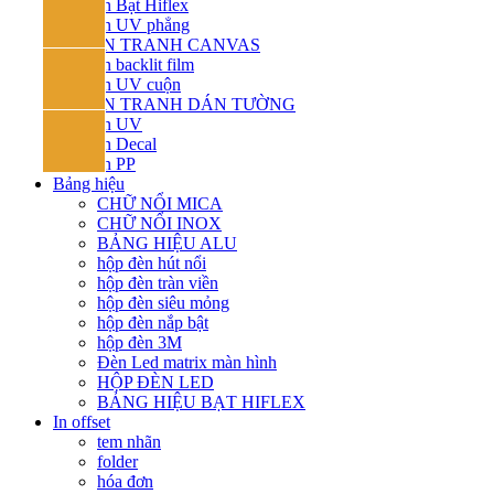
In Bạt Hiflex
In UV phẳng
IN TRANH CANVAS
In backlit film
In UV cuộn
IN TRANH DÁN TƯỜNG
In UV
In Decal
In PP
Bảng hiệu
CHỮ NỔI MICA
CHỮ NỔI INOX
BẢNG HIỆU ALU
hộp đèn hút nổi
hộp đèn tràn viền
hộp đèn siêu mỏng
hộp đèn nắp bật
hộp đèn 3M
Đèn Led matrix màn hình
HỘP ĐÈN LED
BẢNG HIỆU BẠT HIFLEX
In offset
tem nhãn
folder
hóa đơn