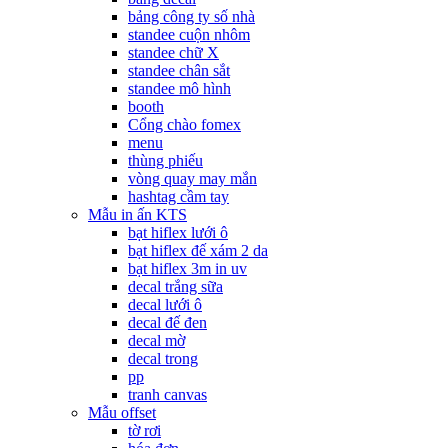
bảng công ty số nhà
standee cuộn nhôm
standee chữ X
standee chân sắt
standee mô hình
booth
Cổng chào fomex
menu
thùng phiếu
vòng quay may mắn
hashtag cầm tay
Mẫu in ấn KTS
bạt hiflex lưới ô
bạt hiflex đế xám 2 da
bạt hiflex 3m in uv
decal trắng sữa
decal lưới ô
decal đế đen
decal mờ
decal trong
pp
tranh canvas
Mẫu offset
tờ rơi