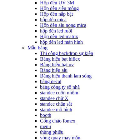
Hộp đèn UV 3M
Hộp đèn siêu mỏng
Hộp đèn nắp bật
hộp đèn mica
Hộp đèn alu nọng mica
hộp đèn led ruồi
Hộp đèn led matrix
hộp đèn led màn hình
Mẫu bảng
Thi công backdrop sự kiện
Bảng hiệu bạt hiflex
Bảng hiệu bạt uv
Bảng hiệu alu
Bảng hiệu thanh lam sóng
bảng decal
bảng công ty số nhà
standee cuộn nhôm
standee chữ X
standee chân sắt
standee mô hình
booth
Cổng chào fomex
menu
thùng phiếu
vòng quay may mắn