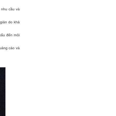
u nhu cầu và
 giản do khả
xấu đến môi
quảng cáo và