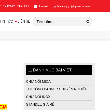
717 - 0942 785 889
Email: huychuongqc@gmail.com
•
TIN TỨC
LIÊN HỆ
•
DANH MỤC BÀI VIẾT
•
CHỮ NỔI MICA
•
THI CÔNG BANNER CHUYÊN NGHIỆP
CHỮ NỔI INOX
•
STANDEE GIÁ RẺ
HCM