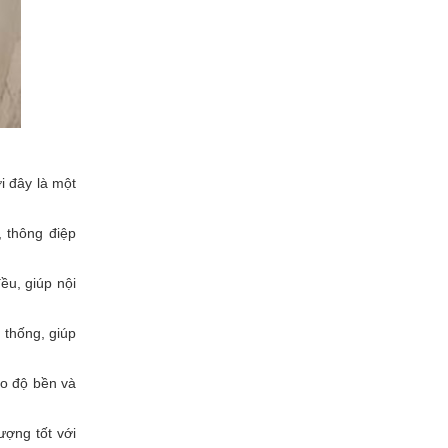
i đây là một
, thông điệp
u, giúp nội
 thống, giúp
ảo độ bền và
ượng tốt với