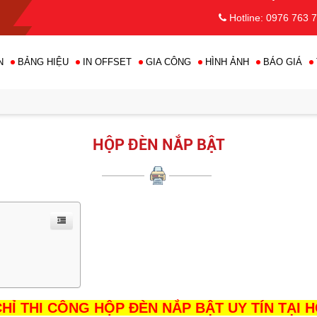
Hotline: 0976 763 
N
BẢNG HIỆU
IN OFFSET
GIA CÔNG
HÌNH ẢNH
BÁO GIÁ
•
HỘP ĐÈN NẮP BẬT
•
•
Ỉ THI CÔNG HỘP ĐÈN NẮP BẬT UY TÍN TẠI 