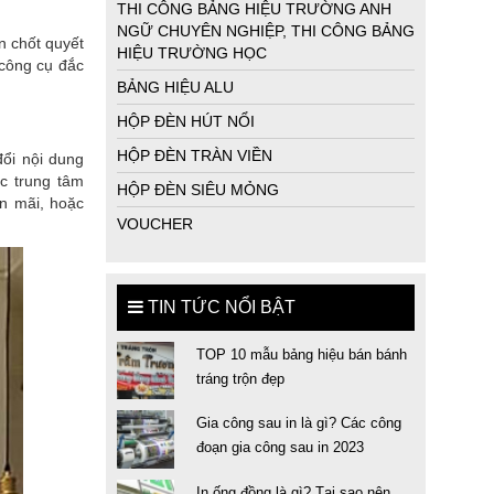
THI CÔNG BẢNG HIỆU TRƯỜNG ANH
NGỮ CHUYÊN NGHIỆP, THI CÔNG BẢNG
n chốt quyết
HIỆU TRƯỜNG HỌC
 công cụ đắc
BẢNG HIỆU ALU
•
HỘP ĐÈN HÚT NỔI
HỘP ĐÈN TRÀN VIỀN
đổi nội dung
c trung tâm
HỘP ĐÈN SIÊU MỎNG
ến mãi, hoặc
VOUCHER
TIN TỨC NỔI BẬT
TOP 10 mẫu bảng hiệu bán bánh
tráng trộn đẹp
Gia công sau in là gì? Các công
đoạn gia công sau in 2023
In ống đồng là gì? Tại sao nên