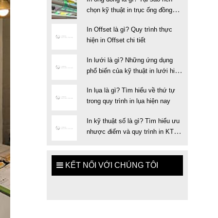
chọn kỹ thuật in trục ống đồng
trong in ấn
In Offset là gì? Quy trình thực
hiện in Offset chi tiết
In lưới là gì? Những ứng dụng
phổ biến của kỹ thuật in lưới hiện
nay
In lụa là gì? Tìm hiểu về thứ tự
trong quy trình in lụa hiện nay
In kỹ thuật số là gì? Tìm hiểu ưu
nhược điểm và quy trình in KTS
chuẩn
KẾT NỐI VỚI CHÚNG TÔI