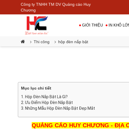
Công ty TNHH TM DV Quảng cáo Huy
Chương
GIỚI THIỆU
IN KHỔ LỚ
Thi công
hộp đèn nắp bật
Mục lục chi tiết
Hộp Đèn Nắp Bật Là Gì?
Ưu Điểm Hộp Đèn Nắp Bật
Những Mẫu Hộp Đèn Nắp Bật Đẹp Mắt
QUẢNG CÁO HUY CHƯƠNG - ĐỊA CH