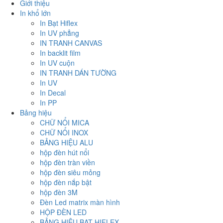
Giới thiệu
In khổ lớn
In Bạt Hiflex
In UV phẳng
IN TRANH CANVAS
In backlit film
In UV cuộn
IN TRANH DÁN TƯỜNG
In UV
In Decal
In PP
Bảng hiệu
CHỮ NỔI MICA
CHỮ NỔI INOX
BẢNG HIỆU ALU
hộp đèn hút nổi
hộp đèn tràn viền
hộp đèn siêu mỏng
hộp đèn nắp bật
hộp đèn 3M
Đèn Led matrix màn hình
HỘP ĐÈN LED
BẢNG HIỆU BẠT HIFLEX