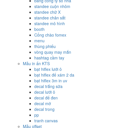
bảng công ty số nhà
standee cuộn nhôm
standee chữ X
standee chân sắt
standee mô hình
booth
Cổng chào fomex
menu
thùng phiếu
vòng quay may mắn
hashtag cầm tay
Mẫu in ấn KTS
bạt hiflex lưới ô
bạt hiflex đế xám 2 da
bạt hiflex 3m in uv
decal trắng sữa
decal lưới ô
decal đế đen
decal mờ
decal trong
pp
tranh canvas
Mẫu offset