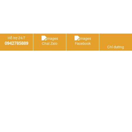
tờ rơi
Hỗ trợ 24/7
0942785889
Chat Zalo
Facebook
Chỉ đường