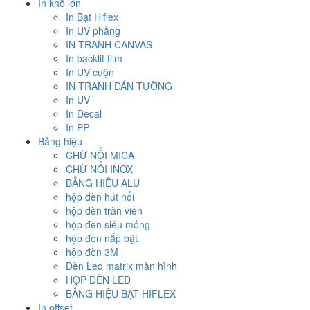
In khổ lớn
In Bạt Hiflex
In UV phẳng
IN TRANH CANVAS
In backlit film
In UV cuộn
IN TRANH DÁN TƯỜNG
In UV
In Decal
In PP
Bảng hiệu
CHỮ NỔI MICA
CHỮ NỔI INOX
BẢNG HIỆU ALU
hộp đèn hút nổi
hộp đèn tràn viền
hộp đèn siêu mỏng
hộp đèn nắp bật
hộp đèn 3M
Đèn Led matrix màn hình
HỘP ĐÈN LED
BẢNG HIỆU BẠT HIFLEX
In offset