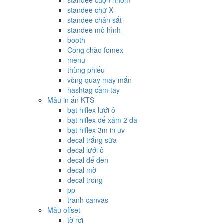
standee cuộn nhôm
standee chữ X
standee chân sắt
standee mô hình
booth
Cổng chào fomex
menu
thùng phiếu
vòng quay may mắn
hashtag cầm tay
Mẫu in ấn KTS
bạt hiflex lưới ô
bạt hiflex đế xám 2 da
bạt hiflex 3m in uv
decal trắng sữa
decal lưới ô
decal đế đen
decal mờ
decal trong
pp
tranh canvas
Mẫu offset
tờ rơi