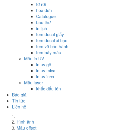
tờ rơi
hóa đơn
Catalogue
bao thư
in lịch
tem decal giấy
tem decal xi bạc
tem vỡ bảo hành
tem bảy màu
Mẫu in UV
in uv gỗ
in uv mica
in uv inox
Mẫu laser
khắc dấu tên
Báo giá
Tin tức
Liên hệ
Hình ảnh
Mẫu offset