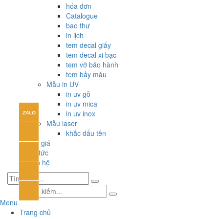
hóa đơn
Catalogue
bao thư
in lịch
tem decal giấy
tem decal xi bạc
tem vỡ bảo hành
tem bảy màu
Mẫu in UV
in uv gỗ
in uv mica
in uv inox
Mẫu laser
khắc dấu tên
Báo giá
Tin tức
Liên hệ
Menu
Trang chủ