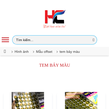
Công ty TNHH TM DV Quảng cáo Huy Chương
Hình ảnh
Mẫu offset
tem bảy màu
TEM BẢY MÀU