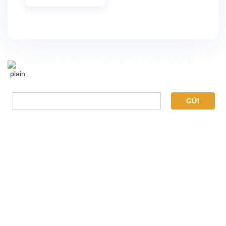
NHẬP EMAIL ĐỂ NHẬN BÁO GIÁ TỪ
CHÚNG TÔI
GỬI
THÔNG TIN LIÊN LẠC
CÔNG TY TNHH TM-DV QUẢNG CÁO HUY CHƯƠNG
MST: 0314396793
223 Trường Chinh, Phường Đông Hưng Thuận, Thành Phố Hồ
Chí Minh
0942 785 889 - 0976 763 717
Phone: