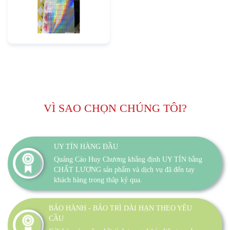
VÌ SAO CHỌN CHÚNG TÔI?
UY TÍN HÀNG ĐẦU
Quảng Cáo Huy Chương khẳng định UY TÍN bằng
CHẤT LƯỢNG sản phẩm và dịch vụ đã đến tay
khách hàng trong thâp kỷ qua.
BẢO HÀNH - BẢO TRÌ DÀI HẠN THEO YÊU
CẦU