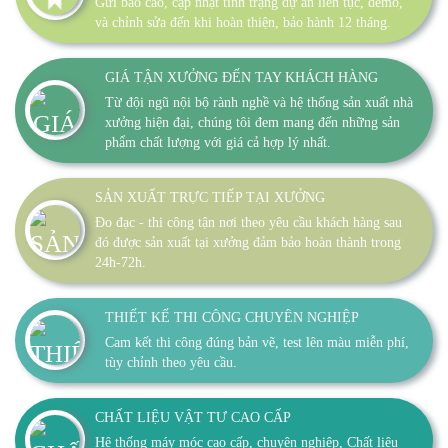
Gửi báo cáo, cập nhật tình trạng dự án liên tục, demo,
và chỉnh sửa đến khi hoàn thiện, bảo hành 12 tháng.
GIÁ TẬN XƯỞNG ĐẾN TAY KHÁCH HÀNG
Từ đội ngũ nội bộ rành nghề và hệ thống sản xuất nhà
xưởng hiện đại, chúng tôi đem mang đến những sản
phẩm chất lượng với giá cả hợp lý nhất.
SẢN XUẤT TRỰC TIẾP TẠI XƯỞNG
Đo đạc - thi công tận nơi theo yêu cầu khách hàng sau
đó được sản xuất tại xưởng đảm bảo hoàn thành trong
24h-72h.
THIẾT KẾ THI CÔNG CHUYÊN NGHIỆP
Cam kết thi công đúng bản vẽ, test lên màu miễn phí,
tùy chỉnh theo yêu cầu.
CHẤT LIỆU VẬT TƯ CAO CẤP
Hệ thống máy móc cao cấp, chuyên nghiệp, Chất liệu