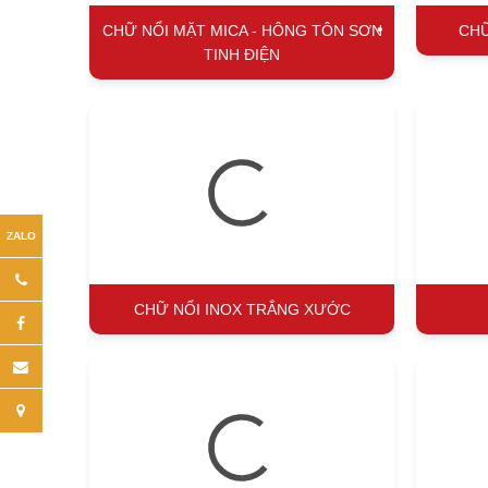
CHỮ NỔI MẶT MICA - HÔNG TÔN SƠN
CHỮ
TINH ĐIỆN
•
•
•
CHỮ NỔI INOX TRẮNG XƯỚC