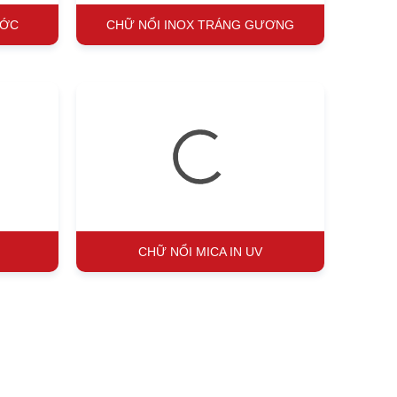
ƯỚC
CHỮ NỔI INOX TRÁNG GƯƠNG
•
•
•
•
•
•
CHỮ NỔI MICA IN UV
•
•