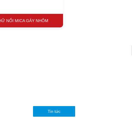
HỮ NỔI MICA GÁY NHÔM
•
Ừ CHÚNG TÔI
CHÍNH SÁCH QUY ĐỊNH
In ấn
Thiết kế
Thi công
 Hồ
Tin tức
com