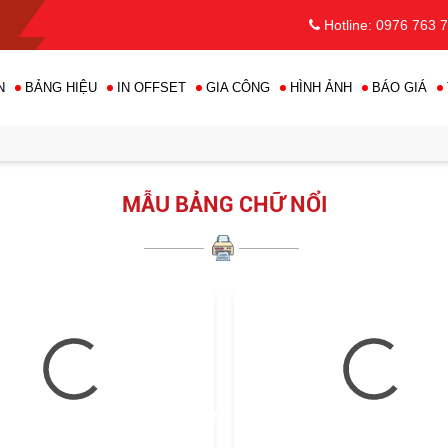
Hotline: 0976 763 
N
BẢNG HIỆU
IN OFFSET
GIA CÔNG
HÌNH ẢNH
BÁO GIÁ
•
MẪU BẢNG CHỮ NỔI
•
•
•
•