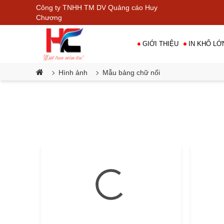
Công ty TNHH TM DV Quảng cáo Huy
Chương
GIỚI THIỆU
IN KHỔ LỚ
•
Hình ảnh
Mẫu bảng chữ nổi
•
•
•
•
•
•
•
•