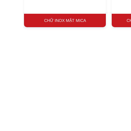
CHỮ INOX MẶT MICA
C
NHẬP EMAIL ĐỂ NHẬN BÁO GIÁ T
•
THÔNG TIN LIÊN LẠC
•
•
CÔNG TY TNHH TM-DV QUẢNG CÁO HUY CHƯƠNG
MST: 0314396793
223 Trường Chinh, Phường Đông Hưng Thuận, Thành Phố
Chí Minh
0942 785 889 - 0976 763 717
Phone:
Email: huychuongqc@gmail.com - inanhuychuong@gmail.