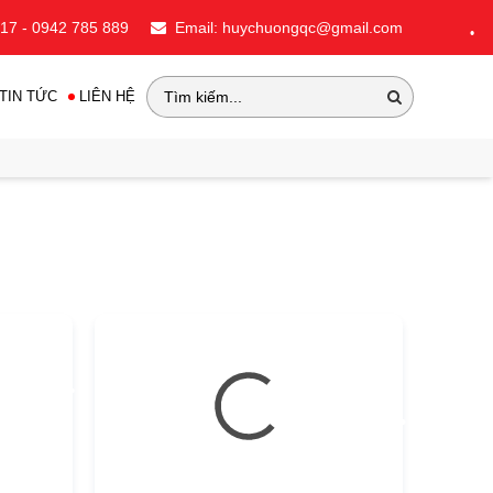
717 - 0942 785 889
Email: huychuongqc@gmail.com
•
TIN TỨC
LIÊN HỆ
•
•
•
•
•
•
•
•