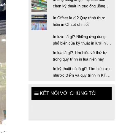
chọn kỹ thuật in trục ống đồng
trong in ấn
In Offset là gì? Quy trình thực
hiện in Offset chi tiết
In lưới là gì? Những ứng dụng
phổ biến của kỹ thuật in lưới hiện
nay
In lụa là gì? Tìm hiểu về thứ tự
trong quy trình in lụa hiện nay
In kỹ thuật số là gì? Tìm hiểu ưu
nhược điểm và quy trình in KTS
chuẩn
KẾT NỐI VỚI CHÚNG TÔI