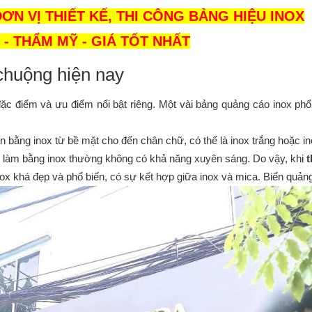
N VỊ THIẾT KẾ, THI CÔNG BẢNG HIỆU INOX
- THẨM MỸ - GIÁ TỐT NHẤT
chuộng hiện nay
đặc điểm và ưu điểm nổi bật riêng. Một vài bảng quảng cáo inox ph
oàn bằng inox từ bề mặt cho đến chân chữ, có thể là inox trắng hoặc 
 làm bằng inox thường không có khả năng xuyên sáng. Do vậy, khi 
t
 inox khá đẹp và phổ biến, có sự kết hợp giữa inox và mica. Biển quả