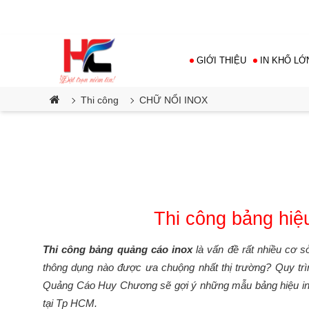
Công ty TNHH TM DV Quảng cáo Huy
Chương
GIỚI THIỆU
IN KHỔ LỚ
Thi công
CHỮ NỔI INOX
Thi công bảng hiệ
Thi công bảng quảng cáo inox
là vấn đề rất nhiều cơ s
thông dụng nào được ưa chuộng nhất thị trường? Quy tr
Quảng Cáo Huy Chương sẽ gợi ý những mẫu bảng hiệu in
tại Tp HCM.