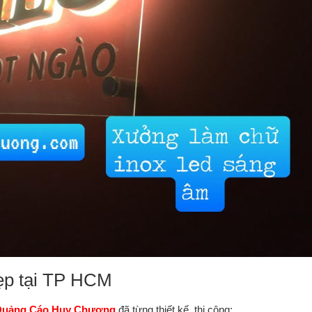
ẹp tại TP HCM
uảng Cáo Huy Chương
đã từng thiết kế, thi công: