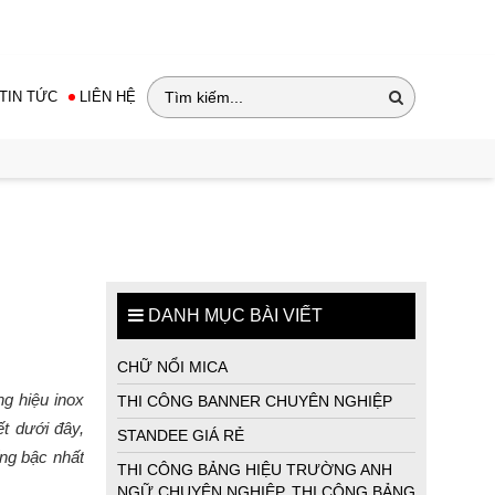
717 - 0942 785 889
Email: huychuongqc@gmail.com
TIN TỨC
LIÊN HỆ
DANH MỤC BÀI VIẾT
CHỮ NỔI MICA
ng hiệu inox
THI CÔNG BANNER CHUYÊN NGHIỆP
t dưới đây,
STANDEE GIÁ RẺ
ếng bậc nhất
THI CÔNG BẢNG HIỆU TRƯỜNG ANH
NGỮ CHUYÊN NGHIỆP, THI CÔNG BẢNG