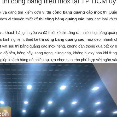
hi công bảng hiệu inox tại TP HCM uy 
x và đang tìm kiếm đơn vị
thi công bảng quảng cáo inox
thì Qu
đơn vị chuyên thiết kế
thi công bảng quảng cáo inox
các loại vô c
hách hàng tin yêu và đã thiết kế thi công rất nhiều loại bảng quản
u kinh nghiệm, thiết kế
 thi công bảng quảng cáo inox 
đẹp, nhanh ch
 liệu thi bảng quảng cáo inox riêng, không cần thông qua bất kỳ bên 
o độ bền, bóng bẩy, sang trọng, cứng cáp, không bị oxy hóa khi ở ngo
, giúp khách hàng có nhiều sự lựa chọn sao cho phù hợp với ngân sá