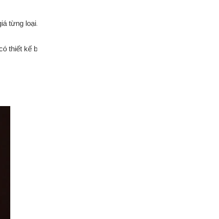
á từng loại.
iết kế bảng quảng cáo, đội ngũ thiết kế viên sẽ giúp quý khách có 