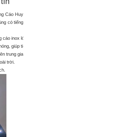
tín
ảng Cáo Huy
ùng có tiếng
g cáo inox lớn nhỏ. Chúng tôi luôn cố gắng cung cấp cho khách hàng
óng, giúp tiết kiệm tối đa thời gian cho khách hàng.
trung gian nào. Chính vì thế, giá bảng hiệu inox của chúng tôi cạnh
ài trời.
ch.