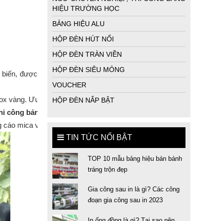
HIỆU TRƯỜNG HỌC
BẢNG HIỆU ALU
HỘP ĐÈN HÚT NỔI
HỘP ĐÈN TRÀN VIỀN
HỘP ĐÈN SIÊU MỎNG
ổ biến, được
VOUCHER
inox vàng. Ưu điểm của loại bảng quảng cáo inox toàn phần này rất c
HỘP ĐÈN NẮP BẬT
hi công bảng quảng cáo inox
 nên lắp đèn LED âm hoặc hắt chân để 
ng cáo mica viền inox còn được gọi với tên khác là bảng hiệu chữ in
TIN TỨC NỔI BẬT
TOP 10 mẫu bảng hiệu bán bánh
tráng trộn đẹp
Gia công sau in là gì? Các công
đoạn gia công sau in 2023
In ống đồng là gì? Tại sao nên