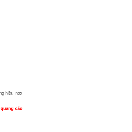
g hiệu inox
g
quảng cáo