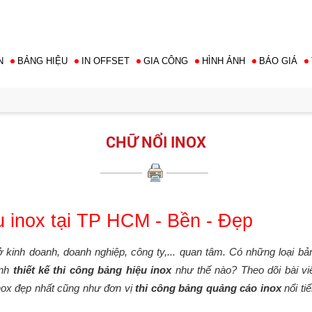
Hotline: 0976 763 
N
BẢNG HIỆU
IN OFFSET
GIA CÔNG
HÌNH ẢNH
BÁO GIÁ
CHỮ NỔI INOX
u inox tại TP HCM - Bền - Đẹp
ở kinh doanh, doanh nghiệp, công ty,... quan tâm. Có những loại bả
ình
thiết kế thi công bảng hiệu inox
như thế nào? Theo dõi bài viế
ox đẹp nhất cũng như đơn vị
thi công bảng quảng cáo inox
nổi ti