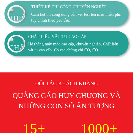
THIẾT KẾ THI CÔNG CHUYÊN NGHIỆP
Cam kết thi công đúng bản vẽ, test lên màu miễn phí,
tùy chỉnh theo yêu cầu.
CHẤT LIỆU VẬT TƯ CAO CẤP
Hệ thống máy móc cao cấp, chuyên nghiệp, Chất liệu
vật tư cao cấp. Có các chứng chỉ CO, CQ
ĐỐI TÁC KHÁCH KHÀNG
QUẢNG CÁO HUY CHƯƠNG VÀ
NHỮNG CON SỐ ẤN TƯỢNG
15+
1000+