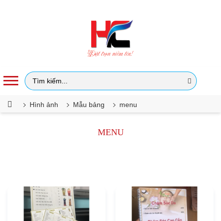
Công ty TNHH TM DV Quảng cáo Huy Chương
Hình ảnh
Mẫu bảng
menu
MENU