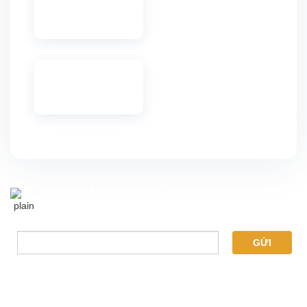
NHẬP EMAIL ĐỂ NHẬN BÁO GIÁ TỪ
CHÚNG TÔI
GỬI
THÔNG TIN LIÊN LẠC