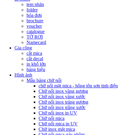
tem nhãn
folder
hóa đơn
brochure
voucher
catalogue
TỜ RƠI
Namecard
Gia công
cắt mica
cắt decal
in khổ lớn
bảng hiệu
Hình ảnh
Mẫu bảng chữ nổi
chữ nổi mặt mica - hông tôn sơn tinh điện
Chữ nổi inox vàng gương
Chữ nổi inox vàng xước
Chữ nổi inox tráng gương
Chữ nổi inox trắng xước
Chữ nổi inox in UV
Chữ nổi mica
Chữ nổi mica in UV
Chữ inox mặt mica
Chữ nổi mica gáy nhôm