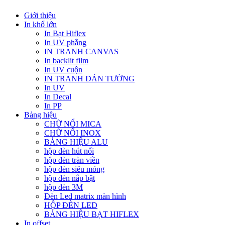
Giới thiệu
In khổ lớn
In Bạt Hiflex
In UV phẳng
IN TRANH CANVAS
In backlit film
In UV cuộn
IN TRANH DÁN TƯỜNG
In UV
In Decal
In PP
Bảng hiệu
CHỮ NỔI MICA
CHỮ NỔI INOX
BẢNG HIỆU ALU
hộp đèn hút nổi
hộp đèn tràn viền
hộp đèn siêu mỏng
hộp đèn nắp bật
hộp đèn 3M
Đèn Led matrix màn hình
HỘP ĐÈN LED
BẢNG HIỆU BẠT HIFLEX
In offset