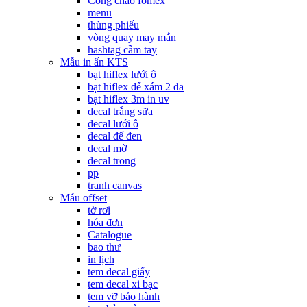
Cổng chào fomex
menu
thùng phiếu
vòng quay may mắn
hashtag cầm tay
Mẫu in ấn KTS
bạt hiflex lưới ô
bạt hiflex đế xám 2 da
bạt hiflex 3m in uv
decal trắng sữa
decal lưới ô
decal đế đen
decal mờ
decal trong
pp
tranh canvas
Mẫu offset
tờ rơi
hóa đơn
Catalogue
bao thư
in lịch
tem decal giấy
tem decal xi bạc
tem vỡ bảo hành