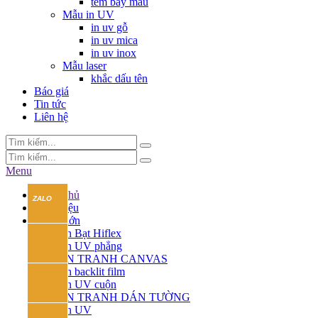
tem bảy màu
Mẫu in UV
in uv gỗ
in uv mica
in uv inox
Mẫu laser
khắc dấu tên
Báo giá
Tin tức
Liên hệ
Menu
Trang chủ
Giới thiệu
In khổ lớn
In Bạt Hiflex
In UV phẳng
IN TRANH CANVAS
In backlit film
In UV cuộn
IN TRANH DÁN TƯỜNG
In UV