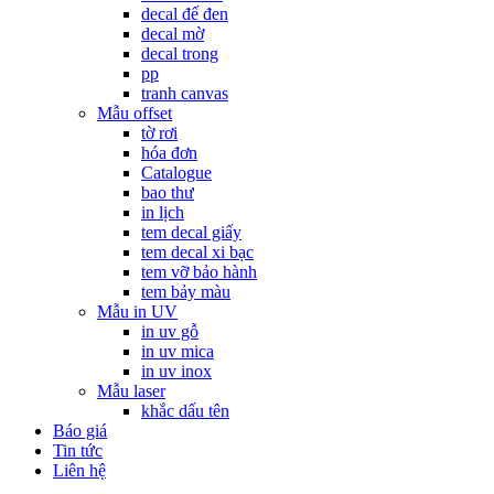
decal đế đen
decal mờ
decal trong
pp
tranh canvas
Mẫu offset
tờ rơi
hóa đơn
Catalogue
bao thư
in lịch
tem decal giấy
tem decal xi bạc
tem vỡ bảo hành
tem bảy màu
Mẫu in UV
in uv gỗ
in uv mica
in uv inox
Mẫu laser
khắc dấu tên
Báo giá
Tin tức
Liên hệ