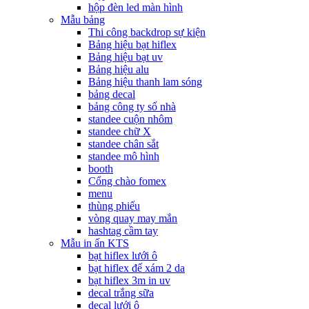
hộp đèn led màn hình
Mẫu bảng
Thi công backdrop sự kiện
Bảng hiệu bạt hiflex
Bảng hiệu bạt uv
Bảng hiệu alu
Bảng hiệu thanh lam sóng
bảng decal
bảng công ty số nhà
standee cuộn nhôm
standee chữ X
standee chân sắt
standee mô hình
booth
Cổng chào fomex
menu
thùng phiếu
vòng quay may mắn
hashtag cầm tay
Mẫu in ấn KTS
bạt hiflex lưới ô
bạt hiflex đế xám 2 da
bạt hiflex 3m in uv
decal trắng sữa
decal lưới ô