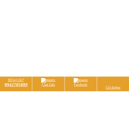
Hỗ trợ 24/7
0942785889
Chat Zalo
Facebook
Chỉ đường