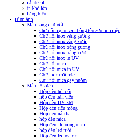
cắt decal
in khổ lớn
bảng hiệu
Hình ảnh
Mẫu bảng chữ nổi
chữ nổi mặt mica - hông tôn sơn tinh điện
Chữ nổi inox vàng gương
Chữ nổi inox vàng xước
Chữ nổi inox tráng gương
Chữ nổi inox trắng xước
Chữ nổi inox in UV
Chữ nổi mica
Chữ nổi mica in UV
Chữ inox mặt mica
Chữ nổi mica gáy nhôm
Mẫu hộp đèn
Hộp đèn hút nổi
hộp đèn tràn viền
Hộp đèn UV 3M
Hộp đèn siêu mỏng
Hộp đèn nắp bật
hộp đèn mica
Hộp đèn alu nọng mica
hộp đèn led ruồi
Hộp đèn led matrix