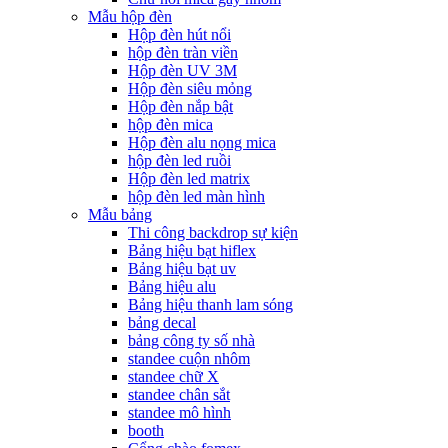
Mẫu hộp đèn
Hộp đèn hút nổi
hộp đèn tràn viền
Hộp đèn UV 3M
Hộp đèn siêu mỏng
Hộp đèn nắp bật
hộp đèn mica
Hộp đèn alu nọng mica
hộp đèn led ruồi
Hộp đèn led matrix
hộp đèn led màn hình
Mẫu bảng
Thi công backdrop sự kiện
Bảng hiệu bạt hiflex
Bảng hiệu bạt uv
Bảng hiệu alu
Bảng hiệu thanh lam sóng
bảng decal
bảng công ty số nhà
standee cuộn nhôm
standee chữ X
standee chân sắt
standee mô hình
booth