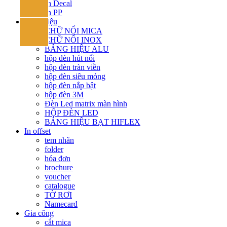
In Decal
In PP
Bảng hiệu
CHỮ NỔI MICA
CHỮ NỔI INOX
BẢNG HIỆU ALU
hộp đèn hút nổi
hộp đèn tràn viền
hộp đèn siêu mỏng
hộp đèn nắp bật
hộp đèn 3M
Đèn Led matrix màn hình
HỘP ĐÈN LED
BẢNG HIỆU BẠT HIFLEX
In offset
tem nhãn
folder
hóa đơn
brochure
voucher
catalogue
TỜ RƠI
Namecard
Gia công
cắt mica