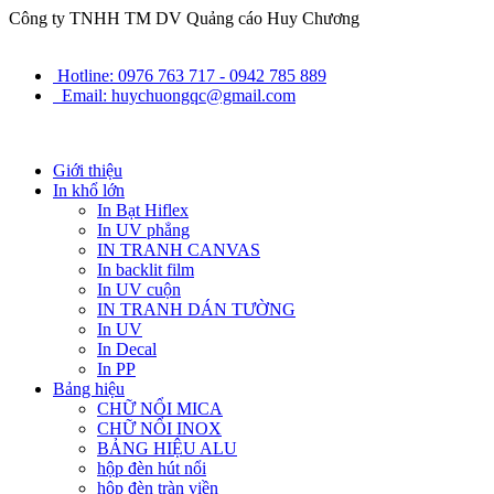
Công ty TNHH TM DV Quảng cáo Huy Chương
Hotline: 0976 763 717 - 0942 785 889
Email: huychuongqc@gmail.com
Giới thiệu
In khổ lớn
In Bạt Hiflex
In UV phẳng
IN TRANH CANVAS
In backlit film
In UV cuộn
IN TRANH DÁN TƯỜNG
In UV
In Decal
In PP
Bảng hiệu
CHỮ NỔI MICA
CHỮ NỔI INOX
BẢNG HIỆU ALU
hộp đèn hút nổi
hộp đèn tràn viền