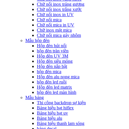
Chữ nổi inox tráng gương
Chữ nổi inox trắng xước
Chữ nổi inox in UV
Chữ nổi mica
Chữ nổi mica in UV
Chữ inox mặt mica
Chữ nổi mica gáy nhôm
Mẫu hộp đèn
Hộp đèn hút nổi
hộp đèn tràn viền
Hộp đèn UV 3M
Hộp đèn siêu mỏng
Hộp đèn nắp bật
hộp đèn mica
Hộp đèn alu nọng mica
hộp đèn led ruồi
Hộp đèn led matrix
hộp đèn led màn hình
Mẫu bảng
Thi công backdrop sự kiện
Bảng hiệu bạt hiflex
Bảng hiệu bạt uv
Bảng hiệu alu
Bảng hiệu thanh lam sóng
bảng decal