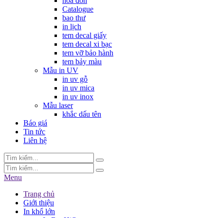
hóa đơn
Catalogue
bao thư
in lịch
tem decal giấy
tem decal xi bạc
tem vỡ bảo hành
tem bảy màu
Mẫu in UV
in uv gỗ
in uv mica
in uv inox
Mẫu laser
khắc dấu tên
Báo giá
Tin tức
Liên hệ
Menu
Trang chủ
Giới thiệu
In khổ lớn