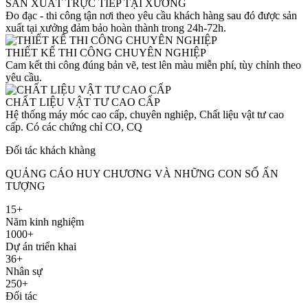
SẢN XUẤT TRỰC TIẾP TẠI XƯỞNG
Đo đạc - thi công tận nơi theo yêu cầu khách hàng sau đó được sản
xuất tại xưởng đảm bảo hoàn thành trong 24h-72h.
THIẾT KẾ THI CÔNG CHUYÊN NGHIỆP
Cam kết thi công đúng bản vẽ, test lên màu miễn phí, tùy chỉnh theo
yêu cầu.
CHẤT LIỆU VẬT TƯ CAO CẤP
Hệ thống máy móc cao cấp, chuyên nghiệp, Chất liệu vật tư cao
cấp. Có các chứng chỉ CO, CQ
Đối tác khách khàng
QUẢNG CÁO HUY CHƯƠNG VÀ NHỮNG CON SỐ ẤN
TƯỢNG
15+
Năm kinh nghiệm
1000+
Dự án triển khai
36+
Nhân sự
250+
Đối tác