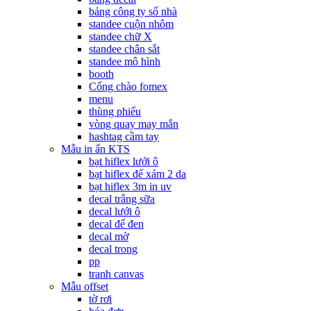
bảng công ty số nhà
standee cuộn nhôm
standee chữ X
standee chân sắt
standee mô hình
booth
Cổng chào fomex
menu
thùng phiếu
vòng quay may mắn
hashtag cầm tay
Mẫu in ấn KTS
bạt hiflex lưới ô
bạt hiflex đế xám 2 da
bạt hiflex 3m in uv
decal trắng sữa
decal lưới ô
decal đế đen
decal mờ
decal trong
pp
tranh canvas
Mẫu offset
tờ rơi