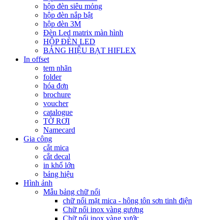
hộp đèn siêu mỏng
hộp đèn nắp bật
hộp đèn 3M
Đèn Led matrix màn hình
HỘP ĐÈN LED
BẢNG HIỆU BẠT HIFLEX
In offset
tem nhãn
folder
hóa đơn
brochure
voucher
catalogue
TỜ RƠI
Namecard
Gia công
cắt mica
cắt decal
in khổ lớn
bảng hiệu
Hình ảnh
Mẫu bảng chữ nổi
chữ nổi mặt mica - hông tôn sơn tinh điện
Chữ nổi inox vàng gương
Chữ nổi inox vàng xước