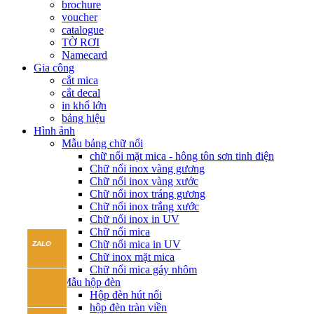
brochure
voucher
catalogue
TỜ RƠI
Namecard
Gia công
cắt mica
cắt decal
in khổ lớn
bảng hiệu
Hình ảnh
Mẫu bảng chữ nổi
chữ nổi mặt mica - hông tôn sơn tinh điện
Chữ nổi inox vàng gương
Chữ nổi inox vàng xước
Chữ nổi inox tráng gương
Chữ nổi inox trắng xước
Chữ nổi inox in UV
Chữ nổi mica
Chữ nổi mica in UV
Chữ inox mặt mica
Chữ nổi mica gáy nhôm
Mẫu hộp đèn
Hộp đèn hút nổi
hộp đèn tràn viền