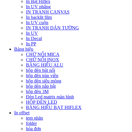
In Bạt Hiflex
In UV phẳng
IN TRANH CANVAS
In backlit film
In UV cuộn
IN TRANH DÁN TƯỜNG
In UV
In Decal
In PP
Bảng hiệu
CHỮ NỔI MICA
CHỮ NỔI INOX
BẢNG HIỆU ALU
hộp đèn hút nổi
hộp đèn tràn viền
hộp đèn siêu mỏng
hộp đèn nắp bật
hộp đèn 3M
Đèn Led matrix màn hình
HỘP ĐÈN LED
BẢNG HIỆU BẠT HIFLEX
In offset
tem nhãn
folder
hóa đơn