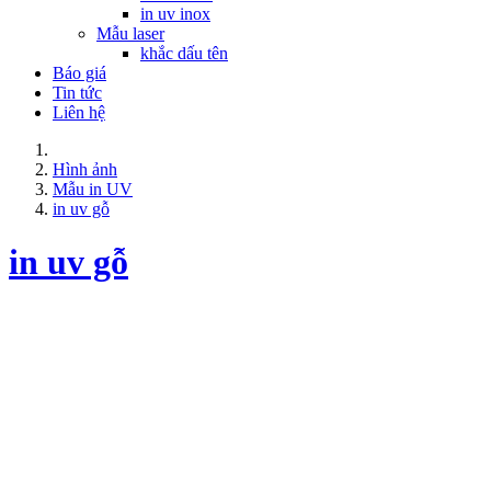
in uv inox
Mẫu laser
khắc dấu tên
Báo giá
Tin tức
Liên hệ
Hình ảnh
Mẫu in UV
in uv gỗ
in uv gỗ