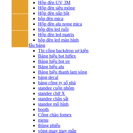
Hộp đèn UV 3M
Hộp đèn siêu mỏng
Hộp đèn nắp bật
hộp đèn mica
Hộp đèn alu nọng mica
hộp đèn led ruồi
Hộp đèn led matrix
hộp đèn led màn hình
Mẫu bảng
Thi công backdrop sự kiện
Bảng hiệu bạt hiflex
Bảng hiệu bạt uv
Bảng hiệu alu
Bảng hiệu thanh lam sóng
bảng decal
bảng công ty số nhà
standee cuộn nhôm
standee chữ X
standee chân sắt
standee mô hình
booth
Cổng chào fomex
menu
thùng phiếu
vòng quay may mắn