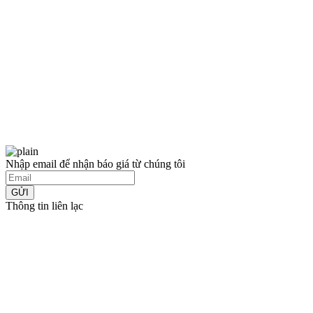
Nhập email để nhận báo giá từ chúng tôi
GỬI
Thông tin liên lạc
CÔNG TY TNHH TM-DV QUẢNG CÁO HUY CHƯƠNG
MST: 0314396793
223 Trường Chinh, Phường Đông Hưng Thuận, Thành Phố
Hồ Chí Minh