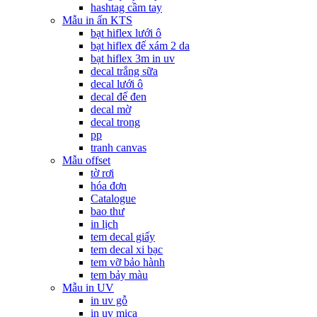
hashtag cầm tay
Mẫu in ấn KTS
bạt hiflex lưới ô
bạt hiflex đế xám 2 da
bạt hiflex 3m in uv
decal trắng sữa
decal lưới ô
decal đế đen
decal mờ
decal trong
pp
tranh canvas
Mẫu offset
tờ rơi
hóa đơn
Catalogue
bao thư
in lịch
tem decal giấy
tem decal xi bạc
tem vỡ bảo hành
tem bảy màu
Mẫu in UV
in uv gỗ
in uv mica