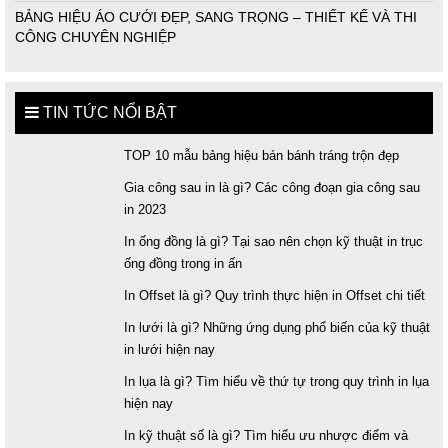
BẢNG HIỆU ÁO CƯỚI ĐẸP, SANG TRỌNG – THIẾT KẾ VÀ THI
CÔNG CHUYÊN NGHIỆP
TIN TỨC NỔI BẬT
TOP 10 mẫu bảng hiệu bán bánh tráng trộn đẹp
Gia công sau in là gì? Các công đoạn gia công sau
in 2023
In ống đồng là gì? Tại sao nên chọn kỹ thuật in trục
ống đồng trong in ấn
In Offset là gì? Quy trình thực hiện in Offset chi tiết
In lưới là gì? Những ứng dụng phổ biến của kỹ thuật
in lưới hiện nay
In lụa là gì? Tìm hiểu về thứ tự trong quy trình in lụa
hiện nay
In kỹ thuật số là gì? Tìm hiểu ưu nhược điểm và