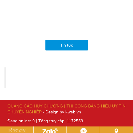
CHÍNH SÁCH QUY ĐỊNH
In ấn
Thiết kế
Thi công
Tin tức
KẾT NỐI VỚI CHÚNG TÔI
Quảng cáo Huy Chương | Thi công bảng hiệu
uy tín chuyên nghiệp
QUẢNG CÁO HUY CHƯƠNG | THI CÔNG BẢNG HIỆU UY TÍN
CHUYÊN NGHIỆP
-
Design by i-web.vn
Đang online: 9 | Tổng truy cập: 1172559
Hỗ trợ 24/7