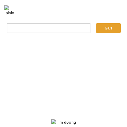
NHẬP EMAIL ĐỂ NHẬN BÁO GIÁ TỪ
CHÚNG TÔI
GỬI
THÔNG TIN LIÊN LẠC
CÔNG TY TNHH TM-DV QUẢNG CÁO HUY CHƯƠNG
MST: 0314396793
223 Trường Chinh, Phường Đông Hưng Thuận, Thành Phố Hồ
Chí Minh
0942 785 889 - 0976 763 717
Phone:
Email: huychuongqc@gmail.com - inanhuychuong@gmail.com
Facebook:
quảng cáo Huy Chương