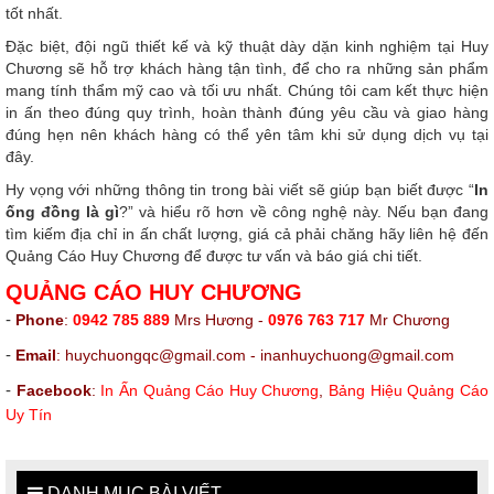
tốt nhất.
Đặc biệt, đội ngũ thiết kế và kỹ thuật dày dặn kinh nghiệm tại Huy
Chương sẽ hỗ trợ khách hàng tận tình, để cho ra những sản phẩm
mang tính thẩm mỹ cao và tối ưu nhất. Chúng tôi cam kết thực hiện
in ấn theo đúng quy trình, hoàn thành đúng yêu cầu và giao hàng
đúng hẹn nên khách hàng có thể yên tâm khi sử dụng dịch vụ tại
đây.
Hy vọng với những thông tin trong bài viết sẽ giúp bạn biết được “
In
ống đồng là gì
?” và hiểu rõ hơn về công nghệ này. Nếu bạn đang
tìm kiếm địa chỉ in ấn chất lượng, giá cả phải chăng hãy liên hệ đến
Quảng Cáo Huy Chương để được tư vấn và báo giá chi tiết.
QUẢNG CÁO HUY CHƯƠNG
-
Phone
:
0942 785 889
Mrs Hương -
0976 763 717
Mr Chương
-
Email
: huychuongqc@gmail.com - inanhuychuong@gmail.com
-
Facebook
:
In Ấn Quảng Cáo Huy Chương
,
Bảng Hiệu Quảng Cáo
Uy Tín
DANH MỤC BÀI VIẾT