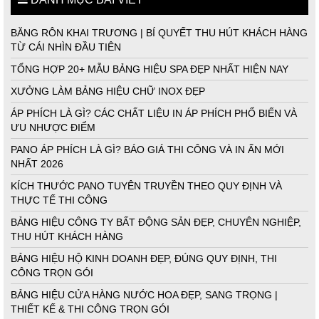
BĂNG RÔN KHAI TRƯƠNG | BÍ QUYẾT THU HÚT KHÁCH HÀNG
TỪ CÁI NHÌN ĐẦU TIÊN
TỔNG HỢP 20+ MẪU BẢNG HIỆU SPA ĐẸP NHẤT HIỆN NAY
XƯỞNG LÀM BẢNG HIỆU CHỮ INOX ĐẸP
ÁP PHÍCH LÀ GÌ? CÁC CHẤT LIỆU IN ÁP PHÍCH PHỔ BIẾN VÀ
ƯU NHƯỢC ĐIỂM
PANO ÁP PHÍCH LÀ GÌ? BÁO GIÁ THI CÔNG VÀ IN ẤN MỚI
NHẤT 2026
KÍCH THƯỚC PANO TUYÊN TRUYỀN THEO QUY ĐỊNH VÀ
THỰC TẾ THI CÔNG
BẢNG HIỆU CÔNG TY BẤT ĐỘNG SẢN ĐẸP, CHUYÊN NGHIỆP,
THU HÚT KHÁCH HÀNG
BẢNG HIỆU HỘ KINH DOANH ĐẸP, ĐÚNG QUY ĐỊNH, THI
CÔNG TRỌN GÓI
BẢNG HIỆU CỬA HÀNG NƯỚC HOA ĐẸP, SANG TRỌNG |
THIẾT KẾ & THI CÔNG TRỌN GÓI