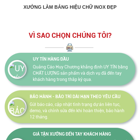
XƯỞNG LÀM BẢNG HIỆU CHỮ INOX ĐẸP
VÌ SAO CHỌN CHÚNG TÔI?
UY TÍN HÀNG ĐẦU
Quảng Cáo Huy Chương khẳng định UY TÍN bằng
CHẤT LƯỢNG sản phẩm và dịch vụ đã đến tay
khách hàng trong thâp kỷ qua.
BẢO HÀNH - BẢO TRÌ DÀI HẠN THEO YÊU CẦU
Gửi báo cáo, cập nhật tình trạng dự án liên tục,
demo, và chỉnh sửa đến khi hoàn thiện, bảo hành
12 tháng.
GIÁ TẬN XƯỞNG ĐẾN TAY KHÁCH HÀNG