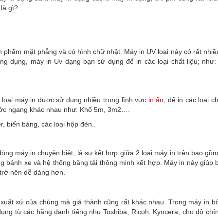
là gì?
ản phẩm mặt phẳng và có hình chữ nhật. Máy in UV loại này có rất nhiề
 dụng, máy in Uv dạng bạn sử dụng để in các loại chất liệu; như: 
 loại máy in được sử dụng nhiều trong lĩnh vực
in ấn
; để in các loại 
hước ngang khác nhau như: Khổ 5m, 3m2….
, biển bảng, các loại hộp đèn..
dòng máy in chuyên biệt; là sự kết hợp giữa 2 loại máy in trên bao gồ
 bánh xe và hệ thống băng tải thông minh kết hợp. Máy in này giúp b
u trở nên dễ dàng hơn.
ư xuất xứ của chúng mà giá thành cũng rất khác nhau. Trong máy in 
ụng từ các hãng danh tiếng như Toshiba; Ricoh; Kyocera, cho độ chí