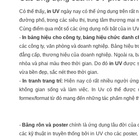
Có thể thấy
, in UV
 ngày nay có thể ứng dụng trên rất 
đường phố, trong các siêu thị, trung tâm thương mại 
Cùng điểm qua một số các ứng dụng nổi bật của in U
- 
In bảng hiệu cho công ty, bảng hiệu chức danh c
các công ty, văn phòng và doanh nghiệp. Bảng hiệu tro
đẳng cấp, thương hiệu của doanh nghiệp. Ngoài ra, b
nhòa và phai màu theo thời gian. Do đó 
in UV 
được s
vừa bền đẹp, sắc nét theo thời gian. 
- 
In tranh trang trí:
 Hiện nay có rất nhiều người ứng 
không gian sống và làm việc. In Uv có thể được ứ
formex/format từ đó mang đến những tác phẩm nghệ thuậ
- 
Băng rôn và poster
 chính là ứng dụng lâu đời của c
các kỹ thuật in truyền thống bởi in UV cho các poster