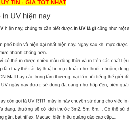
UY TÍN - GIÁ TỐT NHẤT
 in UV hiện nay
UV
 hiện nay, chúng ta cần biết được
 in UV là gì 
cũng như một số
 in phổ biến và hiện đại nhất hiện nay. Ngay sau khi mực được 
 mực nhanh chóng hơn.
ì có thể in được nhiều màu đồng thời và in trên các chất liệu
dần thay thế các kỹ thuật in mực khác như thuốc nhuộm, dung m
Mall hay các trung tâm thương mại lớn nổi tiếng thế giới đề
n UV ngày nay được sử dụng đa dạng như hộp đèn, biển quảng
hay còn gọi là UV RTR, máy in này chuyên sử dụng cho việc in ấ
đa dạng, thường sẽ có kích thước 3m2, 5m, 6m,... Có thể sử 
g gân, bạt hiflex, Mactac, biển hiệu quảng cáo cao cấp,...