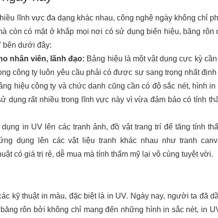
nhiều lĩnh vực đa dạng khác nhau, công nghệ ngày không chỉ phổ
mà còn có mặt ở khắp mọi nơi có sử dụng biển hiệu, băng rôn 
V bên dưới đây:
ho nhân viên, lãnh đạo:
 Bảng hiệu là một vật dụng cực kỳ cần t
ng công ty luôn yêu cầu phải có được sự sang trọng nhất định đ
ảng hiệu công ty và chức danh cũng cần có độ sắc nét, hình in
ử dụng rất nhiều trong lĩnh vực này vì vừa đảm bảo có tính th
dụng in UV lên các tranh ảnh, đồ vật trang trí để tăng tính th
ng dụng lên các vật liệu tranh khác nhau như tranh canva
t có giá trị rẻ, dễ mua mà tính thẩm mỹ lại vô cùng tuyệt vời.
ác kỹ thuật in màu, đặc biệt là in UV. Ngày nay, người ta đã dầ
, băng rôn bởi không chỉ mang đến những hình in sắc nét, in UV