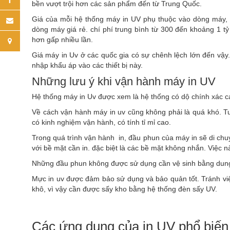
bền vượt trội hơn các sản phẩm đến từ Trung Quốc.
Giá của mỗi hệ thống máy in UV phụ thuộc vào dòng máy,
dòng máy giá rẻ. chí phí trung bình từ 300 đến khoảng 1 t
hơn gấp nhiều lần.
Giá máy in Uv ở các quốc gia có sự chênh lệch lớn đến vậy.
nhập khẩu áp vào các thiết bị này.
Những lưu ý khi vận hành máy in UV
Hệ thống máy in Uv được xem là hệ thống có dộ chính xác ca
Về cách vận hành máy in uv cũng không phải là quá khó. Tuy
có kinh nghiệm vận hành, có tính tỉ mỉ cao.
Trong quá trình vận hành in, đầu phun của máy in sẽ di chuy
với bề mặt cần in. đặc biệt là các bề mặt không nhắn. Việc
Những đầu phun không được sử dụng cần vệ sinh bằng dung 
Mực in uv được đảm bảo sử dụng và bảo quản tốt. Tránh việ
khô, vì vậy cần được sấy kho bằng hệ thống đèn sấy UV.
Các ứng dụng của in UV phổ biến