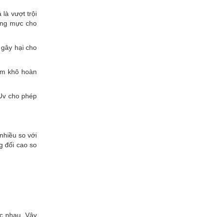
là vượt trội
Màng mực cho
 gây hại cho
hẩm khô hoàn
 Uv cho phép
nhiều so với
g đối cao so
ác nhau. Vậy