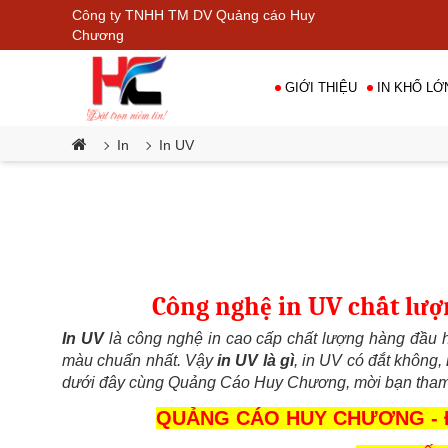
Công ty TNHH TM DV Quảng cáo Huy
Chương
GIỚI THIỆU
IN KHỔ LỚ
In
In UV
•
Công nghệ in UV chất lư
In UV
 là công nghệ in cao cấp chất lượng hàng đầu 
màu chuẩn nhất. Vậy 
in UV là gì
, in UV có đắt không, 
dưới đây cùng Quảng Cáo Huy Chương, mời bạn tham
QUẢNG CÁO HUY CHƯƠNG - 