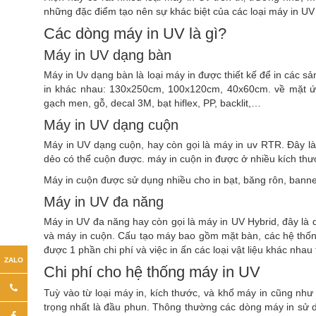
những đặc điểm tạo nên sự khác biệt của các loại máy in UV 
Các dòng máy in UV là gì?
Máy in UV dạng bàn
Máy in Uv dạng bàn là loại máy in được thiết kế để in các s
in khác nhau: 130x250cm, 100x120cm, 40x60cm. về mặt ứng
gạch men, gỗ, decal 3M, bạt hiflex, PP, backlit,…
Máy in UV dạng cuộn
Máy in UV dạng cuộn, hay còn gọi là máy in uv RTR. Đây là
dẻo có thể cuộn được. máy in cuộn in được ở nhiều kích t
Máy in cuộn được sử dụng nhiều cho in bạt, băng rôn, banner
Máy in UV đa năng
Máy in UV đa năng hay còn gọi là máy in UV Hybrid, đây là 
và máy in cuộn. Cấu tạo máy bao gồm mặt bàn, các hệ thống
được 1 phần chi phí và việc in ấn các loại vật liệu khác nha
Chi phí cho hệ thống máy in UV
Tuỳ vào từ loại máy in, kích thước, và khổ máy in cũng nh
trọng nhất là đầu phun. Thông thường các dòng máy in sử d