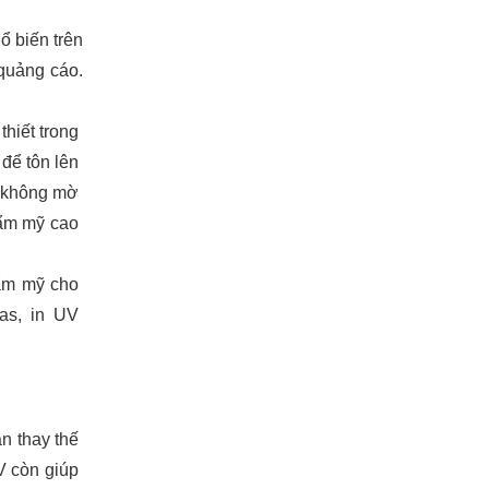
 biến trên 
quảng cáo. 
hiết trong 
ể tôn lên 
 không mờ 
ẩm mỹ cao 
ẩm mỹ cho 
s, in UV 
n thay thế 
 còn giúp 