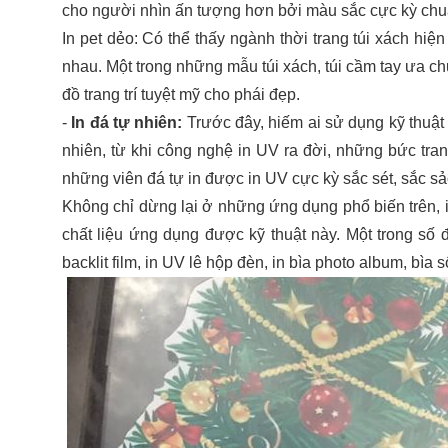
cho người nhìn ấn tượng hơn bởi màu sắc cực kỳ chuẩn
In pet dẻo: Có thể thấy ngành thời trang túi xách hiện
nhau. Một trong những mẫu túi xách, túi cầm tay ưa 
đồ trang trí tuyệt mỹ cho phái đẹp.
- 
In đá tự nhiên:
 Trước đây, hiếm ai sử dụng kỹ thuật 
nhiên, từ khi công nghệ in UV ra đời, những bức tra
những viên đá tự in được in UV cực kỳ sắc sét, sắc sả
Không chỉ dừng lại ở những ứng dụng phổ biến trên,
chất liệu ứng dụng được kỹ thuật này. Một trong số đó
backlit film, in UV lê hộp đèn, in bìa photo album, bìa 