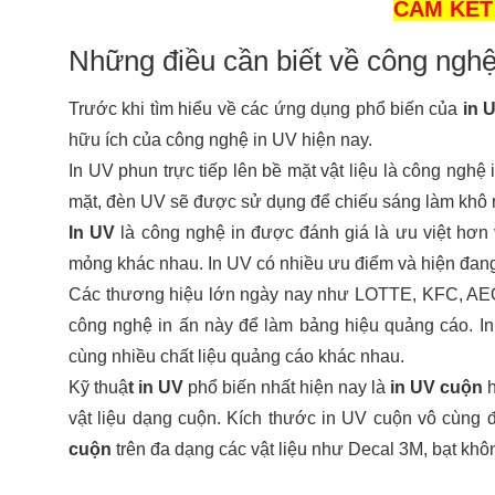
CAM KẾT 
Những điều cần biết về công nghệ
Trước khi tìm hiểu về các ứng dụng phổ biến của 
in 
hữu ích của công nghệ in UV hiện nay. 
In UV phun trực tiếp lên bề mặt vật liệu là công nghệ
mặt, đèn UV sẽ được sử dụng để chiếu sáng làm khô
In UV 
là công nghệ in được đánh giá là ưu việt hơn v
mỏng khác nhau. In UV có nhiều ưu điểm và hiện đang 
Các thương hiệu lớn ngày nay như LOTTE, KFC, AEON 
công nghệ in ấn này để làm bảng hiệu quảng cáo. I
cùng nhiều chất liệu quảng cáo khác nhau.
Kỹ thuậ
t in UV 
phổ biến nhất hiện nay là
 in UV cuộn
 
vật liệu dạng cuộn. Kích thước in UV cuộn vô cùng 
cuộn 
trên đa dạng các vật liệu như Decal 3M, bạt khôn