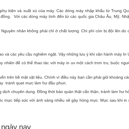
 phụ kiện và xuất xú của máy. Các dòng máy nhập khẩu từ Trung Qu
ỷ đồng. Với các dòng máy tính đến từ các quốc gia Châu Âu, Mỹ, Nhậ
 Nguyên nhân không phải chỉ ở chất lượng. Chi phí còn bị đội lên do c
o và các yêu cầu nghiêm ngặt. Vậy những lưu ý khi vận hành máy In U
 nhiên để có thể thao tác với máy in uv một cách trơn tru; buộc ngư
ển trên bề mặt vật liệu. Chính vì điều này bạn cần phải giữ khoảng cá
 này tránh quẹt mực làm hư đầu phun.
dịch chuyên dụng. Đồng thời bảo quản thật cẩn thận, tránh làm hư h
c mực tiếp sức với ánh sáng nhiều sẽ gây hỏng mực. Mực sau khi in r
 ngày nay