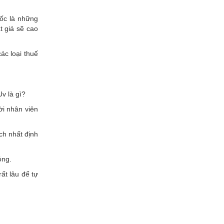
ốc là những
t giá sẽ cao
ác loại thuế
v là gì?
ời nhân viên
ch nhất định
ỏng.
ất lâu để tự