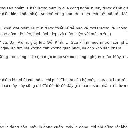
ực cho sản phẩm. Chất lượng mực in của công nghệ in này được đánh giá 
 điều kiện khắc nhiệt, và khả năng bám dính trên các bề mặt tốt. 
u khắt khe nhất. Mực in được thiết kế để bảo vệ môi trường và không
bao gồm, độ bền, hình ảnh đẹp, và thân thiện với môi trường.
Ica, Bạt, Alumi, giấy lụa, Gỗ, Kính….. Sau khi in mực in trên sản p
g ngay lập tức mà không cần không gian phơi, và chờ khô sản phẩm
ồng thời cũng tiết kiệm mực in so với các công nghệ in khác. Máy in
điểm lớn nhất của nó là chi phí. Chi phí của bộ máy in uv đắt hơn rất 
loại máy này cũng rất đắt đỏ; từ đó đẩy giá thành sản phẩm lên tươn
máy in dạng bàn, máy in dạng cuộn, máy in dạng, chi phí cũng rất kh