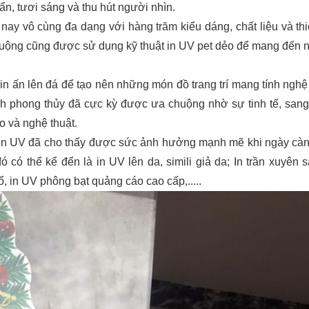
, tươi sáng và thu hút người nhìn. 
 nay vô cùng đa dạng với hàng trăm kiểu dáng, chất liệu và thi
chuộng cũng được sử dụng kỹ thuật in UV pet dẻo để mang đến 
in ấn lên đá để tạo nên những món đồ trang trí mang tính nghệ 
nh phong thủy đã cực kỳ được ưa chuộng nhờ sự tinh tế, sang 
o và nghệ thuật.
 in UV đã cho thấy được sức ảnh hưởng mạnh mẽ khi ngày càng
 có thể kể đến là in UV lên da, simili giả da; In trần xuyên s
sổ, in UV phông bạt quảng cáo cao cấp,.....