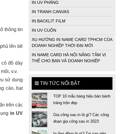
IN UV PHẲNG
IN TRANH CANVAS
IN BACKLIT FILM
 thông tin 
IN UV CUỘN
XU HƯỚNG IN NAME CARD TPHCM CỦA
DOANH NGHIỆP THỜI ĐẠI MỚI
phủ lên bề 
IN NAME CARD HÀ NỘI NÂNG TẦM VỊ
THẾ CHO BẠN VÀ DOANH NGHIỆP
 có độ dày 
ôi, v.v. 
u sử dụng 
TIN TỨC NỔI BẬT
 cáo, bạt 
TOP 10 mẫu bảng hiệu bán bánh
tráng trộn đẹp
n trên các 
dụng 
in UV 
Gia công sau in là gì? Các công
đoạn gia công sau in 2023
In ống đồng là gì? Tại sao nên