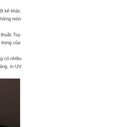
ết kế khác 
những món 
thuật. Tuy 
trọng của 
 có nhiều 
áng, in UV 