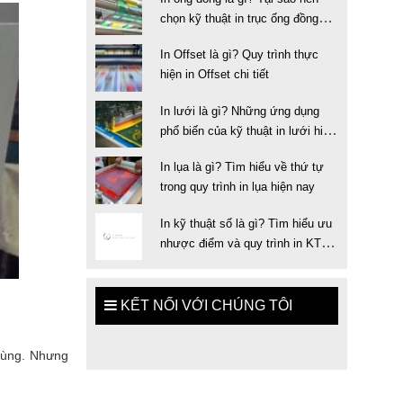
chọn kỹ thuật in trục ống đồng
trong in ấn
In Offset là gì? Quy trình thực
hiện in Offset chi tiết
In lưới là gì? Những ứng dụng
phổ biến của kỹ thuật in lưới hiện
nay
In lụa là gì? Tìm hiểu về thứ tự
trong quy trình in lụa hiện nay
In kỹ thuật số là gì? Tìm hiểu ưu
nhược điểm và quy trình in KTS
chuẩn
KẾT NỐI VỚI CHÚNG TÔI
 dùng. Nhưng