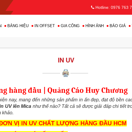
Hotline: 0976 763 
N
BẢNG HIỆU
IN OFFSET
GIA CÔNG
HÌNH ẢNH
BÁO GIÁ
IN UV
ợng hàng đầu | Quảng Cáo Huy Chương
hiện nay, mang đến những sản phẩm in ấn đẹp, đạt độ bền cao
in UV lên Mica
 như thế nào? Tất cả sẽ được giải đáp chi tiết tro
 khảo.
ĐƠN VỊ IN UV CHẤT LƯỢNG HÀNG ĐẦU HCM