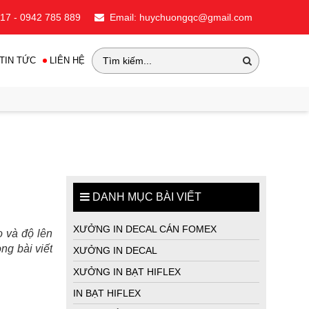
717 - 0942 785 889
Email: huychuongqc@gmail.com
TIN TỨC
LIÊN HỆ
DANH MỤC BÀI VIẾT
XƯỞNG IN DECAL CÁN FOMEX
 và độ lên 
ng bài viết 
XƯỞNG IN DECAL
XƯỞNG IN BẠT HIFLEX
IN BẠT HIFLEX