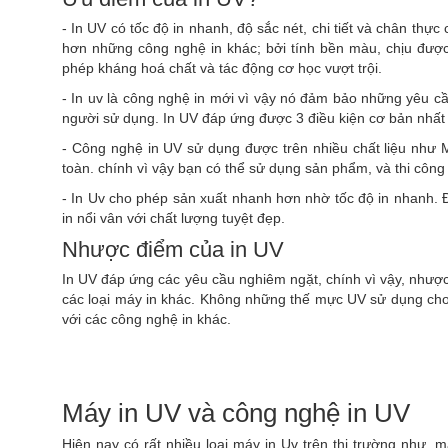
- In UV có tốc độ in nhanh, độ sắc nét, chi tiết và chân th
hơn những công nghệ in khác; bởi tính bền màu, chịu được
phép kháng hoá chất và tác động cơ học vượt trội.
- In uv là công nghệ in mới vì vậy nó đảm bảo những yêu cầ
người sử dụng. In UV đáp ứng được 3 điều kiện cơ bản nhất 
- Công nghệ in UV sử dụng được trên nhiều chất liệu như M
toàn. chính vì vậy bạn có thể sử dụng sản phẩm, và thi côn
- In Uv cho phép sản xuất nhanh hơn nhờ tốc độ in nhanh. Đ
in nổi vân với chất lượng tuyệt đẹp.
Nhược điểm của in UV
In UV đáp ứng các yêu cầu nghiêm ngặt, chính vì vậy, nhược 
các loại máy in khác. Không những thế mực UV sử dụng cho 
với các công nghệ in khác.
Máy in UV và công nghệ in UV
Hiện nay có rất nhiều loại máy in Uv trên thị trường như, 