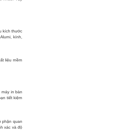
u kích thước
Alumi, kính,
chất liệu mềm
m máy in bàn
ạn tiết kiệm
bộ phận quan
nh xác và độ