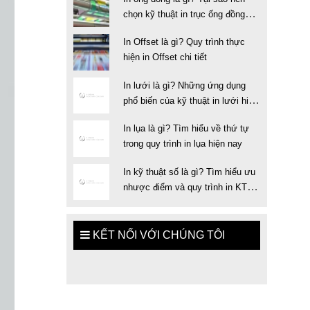
chọn kỹ thuật in trục ống đồng
trong in ấn
In Offset là gì? Quy trình thực
hiện in Offset chi tiết
In lưới là gì? Những ứng dụng
phổ biến của kỹ thuật in lưới hiện
nay
In lụa là gì? Tìm hiểu về thứ tự
trong quy trình in lụa hiện nay
In kỹ thuật số là gì? Tìm hiểu ưu
nhược điểm và quy trình in KTS
chuẩn
KẾT NỐI VỚI CHÚNG TÔI