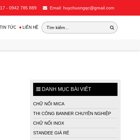
717 - 0942 785 889
Email: huychuongqc@gmail.com
TIN TỨC
LIÊN HỆ
DANH MỤC BÀI VIẾT
CHỮ NỔI MICA
THI CÔNG BANNER CHUYÊN NGHIỆP
CHỮ NỔI INOX
STANDEE GIÁ RẺ