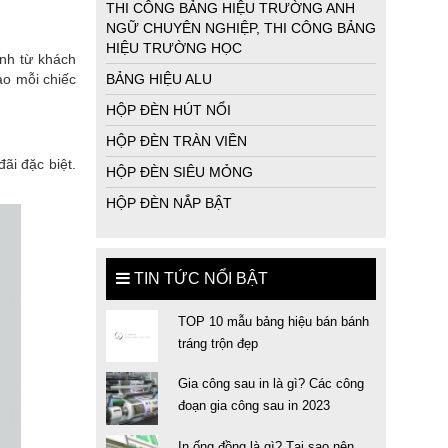
THI CÔNG BẢNG HIỆU TRƯỜNG ANH
NGỮ CHUYÊN NGHIỆP, THI CÔNG BẢNG
HIỆU TRƯỜNG HỌC
ành từ khách
ảo mỗi chiếc
BẢNG HIỆU ALU
HỘP ĐÈN HÚT NỔI
HỘP ĐÈN TRÀN VIỀN
i đặc biệt.
HỘP ĐÈN SIÊU MỎNG
HỘP ĐÈN NẮP BẬT
TIN TỨC NỔI BẬT
TOP 10 mẫu bảng hiệu bán bánh
tráng trộn đẹp
Gia công sau in là gì? Các công
đoạn gia công sau in 2023
In ống đồng là gì? Tại sao nên