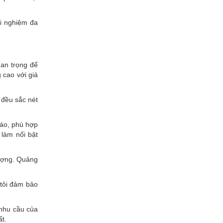
ải nghiệm đa
uan trọng để
 cao với giá
 đều sắc nét
đáo, phù hợp
 làm nổi bật
lượng. Quảng
 tôi đảm bảo
 nhu cầu của
t.