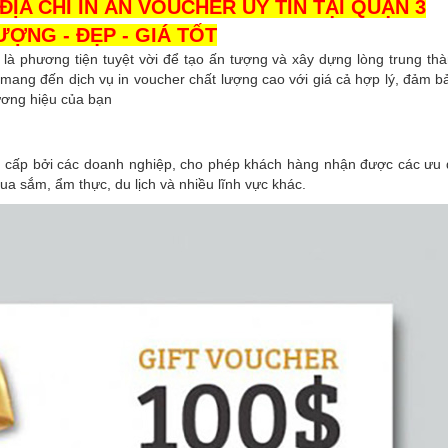
A CHỈ IN ẤN VOUCHER UY TÍN TẠI QUẬN 3
ƯỢNG - ĐẸP - GIÁ TỐT
 là phương tiện tuyệt vời để tạo ấn tượng và xây dựng lòng trung th
ang đến dịch vụ in voucher chất lượng cao với giá cả hợp lý, đảm b
ương hiệu của bạn
cấp bởi các doanh nghiệp, cho phép khách hàng nhận được các ưu đã
a sắm, ẩm thực, du lịch và nhiều lĩnh vực khác.