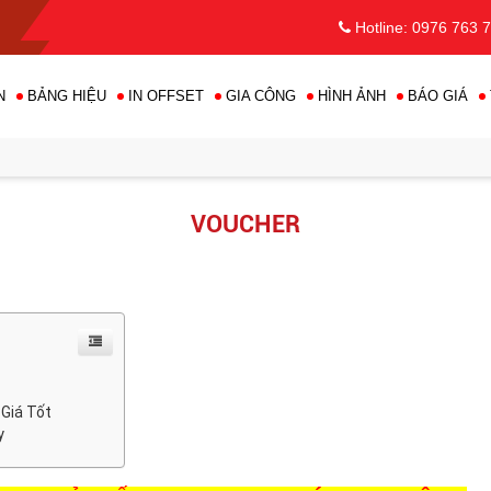
•
•
Hotline: 0976 763 
N
BẢNG HIỆU
IN OFFSET
GIA CÔNG
HÌNH ẢNH
BÁO GIÁ
VOUCHER
Giá Tốt
y