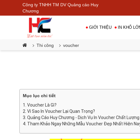
Công ty TNHH TM DV Quảng cáo Huy
•
Chương
GIỚI THIỆU
IN KHỔ LỚ
Thi công
voucher
Mục lục chi tiết
Voucher Là Gì?
Vì Sao In Voucher Lại Quan Trọng?
Quảng Cáo Huy Chương - Dịch Vụ In Voucher Chất Lượng 
Tham Khảo Ngay Những Mẫu Voucher Đẹp Nhất Hiện Na