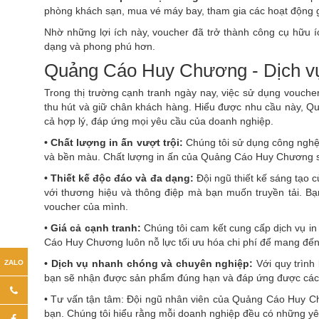
phòng khách sạn, mua vé máy bay, tham gia các hoạt động gi
Nhờ những lợi ích này, voucher đã trở thành công cụ hữu íc
dạng và phong phú hơn.
Quảng Cáo Huy Chương - Dịch vụ 
Trong thị trường cạnh tranh ngày nay, việc sử dụng voucher
thu hút và giữ chân khách hàng. Hiểu được nhu cầu này, Q
cả hợp lý, đáp ứng mọi yêu cầu của doanh nghiệp.
•
Chất lượng in ấn vượt trội:
Chúng tôi sử dụng công nghệ 
và bền màu. Chất lượng in ấn của Quảng Cáo Huy Chương sẽ
•
Thiết kế độc đáo và đa dạng:
Đội ngũ thiết kế sáng tạo
với thương hiệu và thông điệp mà bạn muốn truyền tải. Bạ
voucher của mình.
•
Giá cả cạnh tranh:
Chúng tôi cam kết cung cấp dịch vụ in
Cáo Huy Chương luôn nỗ lực tối ưu hóa chi phí để mang đến 
•
Dịch vụ nhanh chóng và chuyên nghiệp:
Với quy trình
bạn sẽ nhận được sản phẩm đúng hạn và đáp ứng được các ch
•
Tư vấn tận tâm: Đội ngũ nhân viên của Quảng Cáo Huy Ch
bạn. Chúng tôi hiểu rằng mỗi doanh nghiệp đều có những yêu 