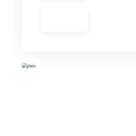
NHẬP EMAIL ĐỂ NHẬN BÁO GIÁ TỪ
THÔNG TIN LIÊN LẠC
CÔNG TY TNHH TM-DV QUẢNG CÁO HUY CHƯƠNG
MST: 0314396793
223 Trường Chinh, Phường Đông Hưng Thuận, Thành Phố
Chí Minh