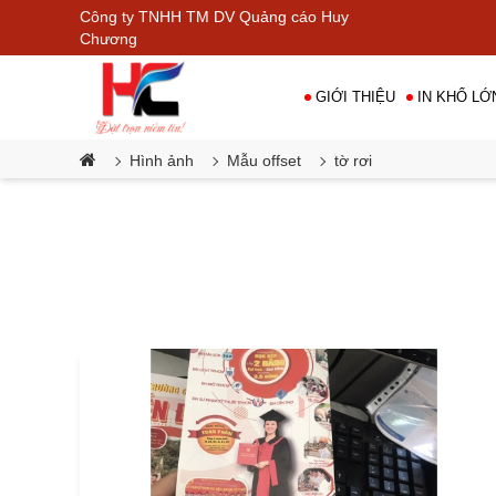
Công ty TNHH TM DV Quảng cáo Huy
Chương
GIỚI THIỆU
IN KHỔ LỚ
Hình ảnh
Mẫu offset
tờ rơi