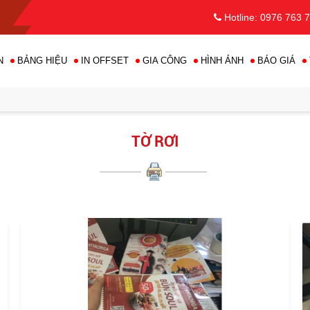
Hotline: 0976 763 
N
BẢNG HIỆU
IN OFFSET
GIA CÔNG
HÌNH ẢNH
BÁO GIÁ
TỜ RƠI