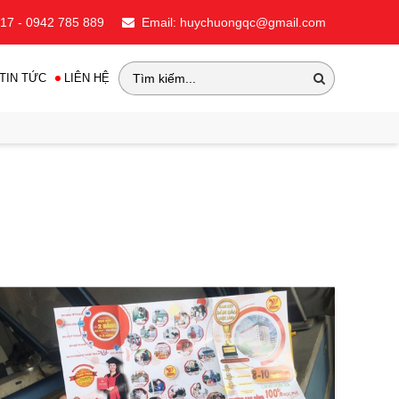
717 - 0942 785 889
Email: huychuongqc@gmail.com
TIN TỨC
LIÊN HỆ