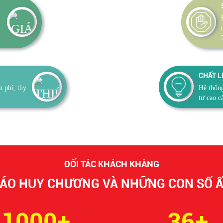
CHẤT L
n phí, tùy
Hệ thống
tư cao c
ĐỐI TÁC KHÁCH KHÀNG
ÁO HUY CHƯƠNG VÀ NHỮNG CON SỐ 
1000+
36+