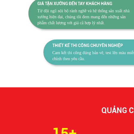
GIÁ TẬN XƯỞNG ĐẾN TAY KHÁCH HÀNG
Từ đội ngũ nội bộ rành nghề và hệ thống sản xuất nhà
xưởng hiện đại, chúng tôi đem mang đến những sản
phẩm chất lượng với giá cả hợp lý nhất.
THIẾT KẾ THI CÔNG CHUYÊN NGHIỆP
Cam kết thi công đúng bản vẽ, test lên màu miễ
chỉnh theo yêu cầu.
QUẢNG C
15+