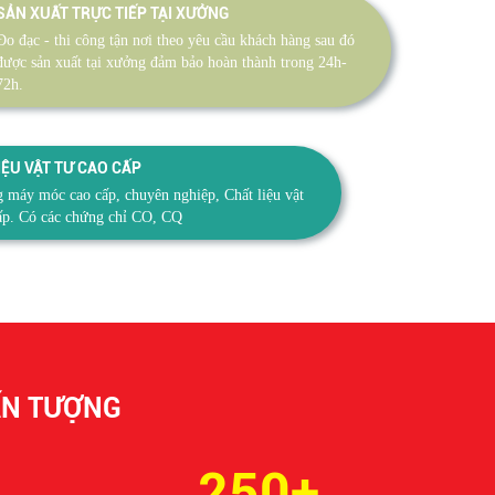
SẢN XUẤT TRỰC TIẾP TẠI XƯỞNG
Đo đạc - thi công tận nơi theo yêu cầu khách hàng sau đó
được sản xuất tại xưởng đảm bảo hoàn thành trong 24h-
72h.
IỆU VẬT TƯ CAO CẤP
 máy móc cao cấp, chuyên nghiệp, Chất liệu vật
ấp. Có các chứng chỉ CO, CQ
ẤN TƯỢNG
250+