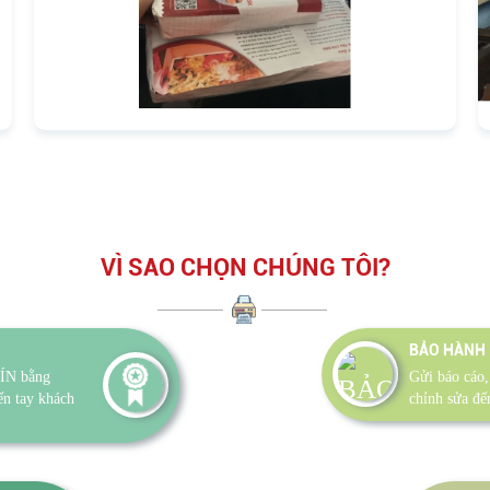
VÌ SAO CHỌN CHÚNG TÔI?
BẢO HÀNH 
ÍN bằng
Gửi báo cáo,
n tay khách
chỉnh sửa đế