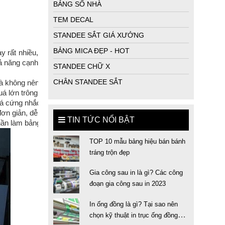
BẢNG SỐ NHÀ
TEM DECAL
STANDEE SẮT GIÁ XƯỞNG
BẢNG MICA ĐẸP - HOT
y rất nhiều,
hả năng cạnh
STANDEE CHỮ X
CHÂN STANDEE SẮT
 và không nên quá sặc sỡ.
 lớn trông sẽ bất cân đối. 
uá cứng nhắc. 
 đơn giản, dễ nhớ nhưng vẫn phải đầy đủ nội dung và thông tin cửa hà
TIN TỨC NỔI BẬT
n làm bảng hiệu chữ nổi nail mà bạn lựa chọn loại chất liệu làm bảng
TOP 10 mẫu bảng hiệu bán bánh
tráng trộn đẹp
Gia công sau in là gì? Các công
đoạn gia công sau in 2023
In ống đồng là gì? Tại sao nên
chọn kỹ thuật in trục ống đồng