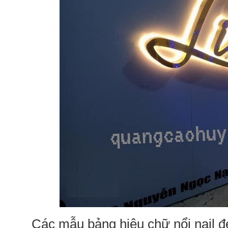
Các mẫu bảng hiệu chữ nổi nail đ