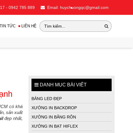
717 - 0942 785 889
Email: huychuongqc@gmail.com
TIN TỨC
LIÊN HỆ
•
•
•
DANH MỤC BÀI VIẾT
hạnh
BẢNG LED ĐẸP
 HCM có khá
XƯỞNG IN BACKDROP
n, sản xuất
XƯỞNG IN BĂNG RÔN
il
đẹp nhất,
XƯỞNG IN BẠT HIFLEX