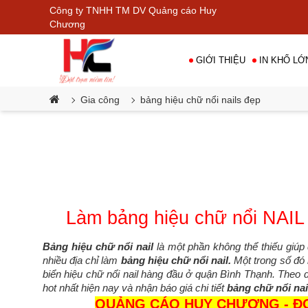
Công ty TNHH TM DV Quảng cáo Huy
•
Chương
GIỚI THIỆU
IN KHỔ LỚ
Gia công
bảng hiệu chữ nổi nails đẹp
•
•
Làm bảng hiệu chữ nổi NAIL
Bảng hiệu chữ nổi nail
là một phần không thể thiếu giú
nhiều địa chỉ làm
bảng hiệu chữ nổi nail.
Một trong số đó
biển hiệu chữ nổi nail hàng đầu ở quận Bình Thạnh. Theo 
hot nhất hiện nay và nhận báo giá chi tiết
bảng chữ nổi nai
QUẢNG CÁO HUY CHƯƠNG - ĐƠN