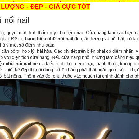
LƯỢNG - ĐẸP - GIÁ CỰC TỐT
 nổi nail
, quyết định tính thẩm mỹ cho tiệm nail. Cửa hàng làm nail hiện na
 giản.
Để có
bảng hiệu chữ nổi nail
đẹp, ấn tượng và nổi bật, có k
chú ý một số điểm như sau:
 cần bố trí hợp lý, hài hòa. Các chi tiết trên biển phải có điểm nhấn,
ợp với diện tích cửa hàng. Nếu cửa hàng nhỏ, nhưng làm bảng hiệu quá
ệu chữ nổi nail
 nên là kiểu font chữ mềm mại, thanh thoát, không q
 thiết kế đẹp thì nội dung in trên bảng phải thật ngắn gọn, súc tích,
ổi bật riêng. Thêm vào đó, phụ thuộc vào nguồn tài chính dành cho phầ