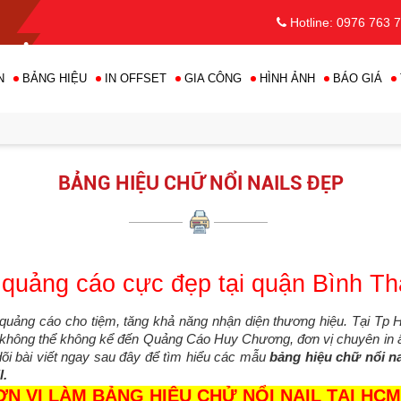
Hotline: 0976 763 
N
BẢNG HIỆU
IN OFFSET
GIA CÔNG
HÌNH ẢNH
BÁO GIÁ
BẢNG HIỆU CHỮ NỔI NAILS ĐẸP
•
 quảng cáo cực đẹp tại quận Bình T
p quảng cáo cho tiệm, tăng khả năng nhận diện thương hiệu. Tại Tp
•
 không thể không kể đến Quảng Cáo Huy Chương, đơn vị chuyên in ấ
dõi bài viết ngay sau đây để tìm hiểu các mẫu
bảng hiệu chữ nổi na
l.
 VỊ LÀM BẢNG HIỆU CHỬ NỔI NAIL TẠI HCM